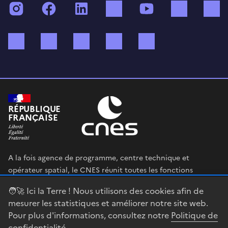
Instagram
Facebook
LinkedIn
TikTok
YouTube
Twitch
Bluesky
Mastodon
X (ex Twitter)
WhatsApp
Spotify
RÉPUBLIQUE
FRANÇAISE
A la fois agence de programme, centre technique et
opérateur spatial, le CNES réunit toutes les fonctions
permettant au gouvernement français de définir et mettre
🧑‍🚀 Ici la Terre ! Nous utilisons des cookies afin de
en œuvre sa stratégie spatiale.
mesurer les statistiques et améliorer notre site web.
Pour plus d'informations, consultez notre
Politique de
legifrance.gouv.fr
gouvernement.fr
confidentialité
.