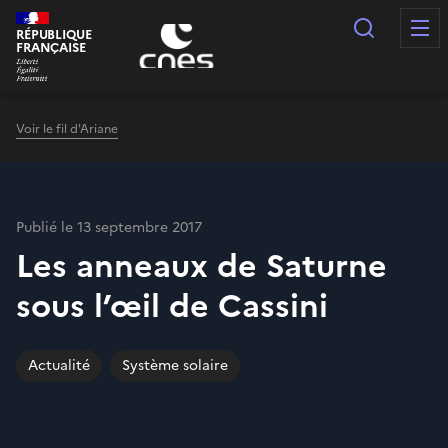
Panneau de gestion des cookies
Recherc
RÉPUBLIQUE
FRANÇAISE
Voir le fil d'Ariane
Publié le 13 septembre 2017
Les anneaux de Saturne
sous l’œil de Cassini
Actualité
Système solaire