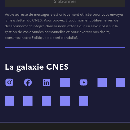
Votre adresse de messagerie est uniquement utilisée pour vous envoyer
la newsletter du CNES. Vous pouvez à tout moment utiliser le lien de
désabonnement intégré dans la newsletter. Pour en savoir plus sur la
gestion de vos données personnelles et pour exercer vos droits,
consultez notre Politique de confidentialité.
La galaxie CNES
Instagram
Facebook
LinkedIn
TikTok
YouTube
Twitch
Bluesky
Mastodon
X (ex Twitter)
WhatsApp
Spotify