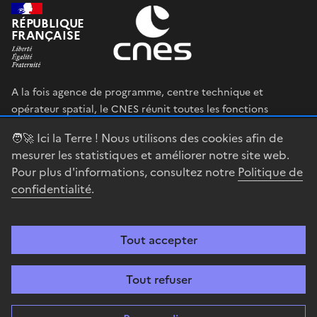
RÉPUBLIQUE
FRANÇAISE
A la fois agence de programme, centre technique et
opérateur spatial, le CNES réunit toutes les fonctions
permettant au gouvernement français de définir et mettre
🧑‍🚀 Ici la Terre ! Nous utilisons des cookies afin de
en œuvre sa stratégie spatiale.
mesurer les statistiques et améliorer notre site web.
Pour plus d'informations, consultez notre
Politique de
legifrance.gouv.fr
gouvernement.fr
confidentialité
.
service-public.fr
data.gouv.fr
Tout accepter
Accessibilité : partiellement conforme
Mentions légales
Politique de
confidentialité
Gestion des cookies
Contact
Centre spatial
Tout refuser
guyanais