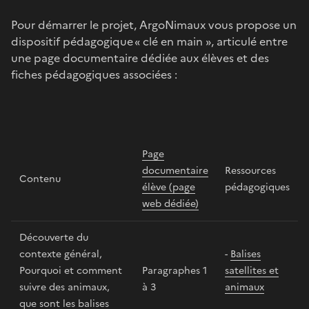
Pour démarrer le projet, ArgoNimaux vous propose un
dispositif pédagogique « clé en main », articulé entre
une page documentaire dédiée aux élèves et des
fiches pédagogiques associées :
Page
documentaire
Ressources
Contenu
élève (page
pédagogiques
web dédiée)
Découverte du
contexte général,
-
Balises
Pourquoi et comment
Paragraphes 1
satellites et
suivre des animaux,
à 3
animaux
que sont les balises