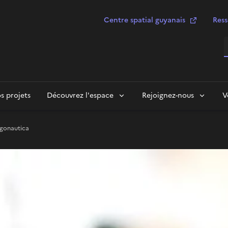
Centre spatial guyanais
Ress
R
s projets
Découvrez l'espace
Rejoignez-nous
V
gonautica