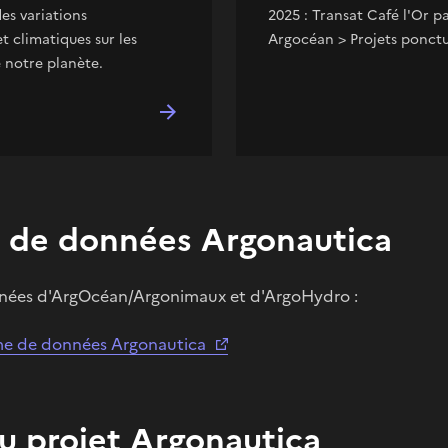
des variations
2025 : Transat Café l'Or pa
 climatiques sur les
Argocéan > Projets ponctu
 notre planète.
 de données Argonautica
nnées d'ArgOcéan/Argonimaux et d'ArgoHydro :
rme de données Argonautica
au projet Argonautica