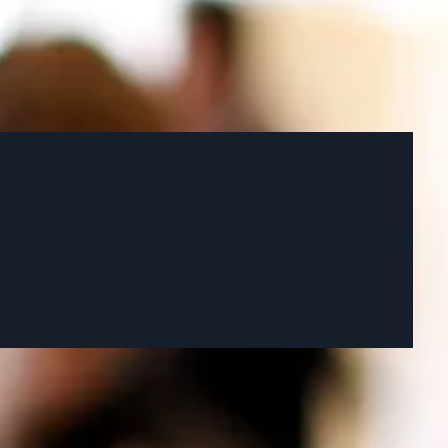
et éducatif utilisant des données satellites de localisation