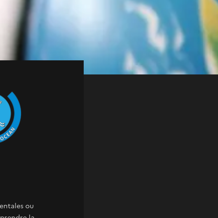
 marins, le cycle de
llites, en partenariat
entales ou
prendre la