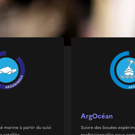
drologiques. Il permet d’étudier les océans et les animaux
et le climat grâce à des données in situ et des données sate
et des professionnels de la mer.
ArgOcéan
té marine à partir du suivi
Suivre des bouées expérim
 satellite.
professionnelles pour com