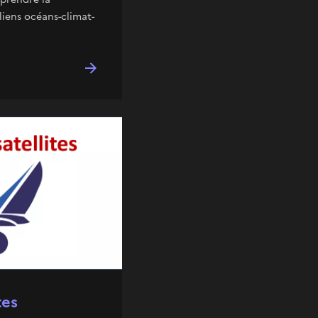
liens océans-climat-
tes