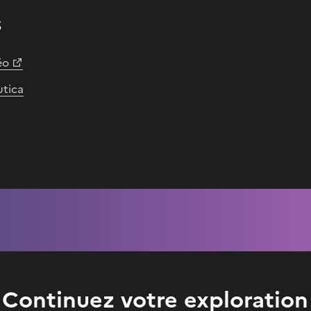
s
éo
utica
Continuez votre exploration