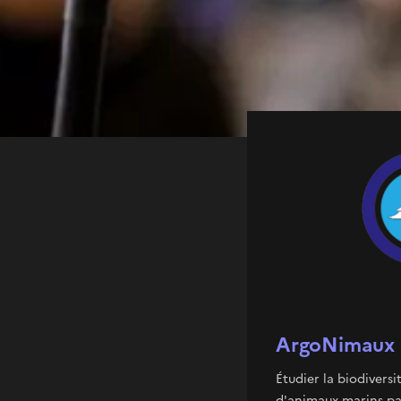
océanographiques et hy
l’eau, l’environnement 
avec des scientifiques 
ArgoNimaux
Étudier la biodiversi
d'animaux marins par