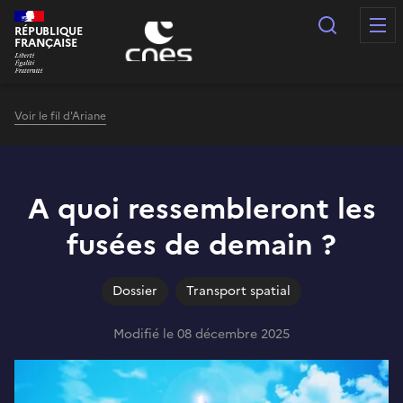
Panneau de gestion des cookies
Recherc
RÉPUBLIQUE
FRANÇAISE
Voir le fil d'Ariane
A quoi ressembleront les
fusées de demain ?
Dossier
Transport spatial
Modifié le 08 décembre 2025