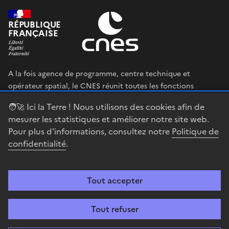
RÉPUBLIQUE
FRANÇAISE
A la fois agence de programme, centre technique et
opérateur spatial, le CNES réunit toutes les fonctions
permettant au gouvernement français de définir et mettre
🧑‍🚀 Ici la Terre ! Nous utilisons des cookies afin de
en œuvre sa stratégie spatiale.
mesurer les statistiques et améliorer notre site web.
Pour plus d'informations, consultez notre
Politique de
legifrance.gouv.fr
gouvernement.fr
confidentialité
.
service-public.fr
data.gouv.fr
Tout accepter
Accessibilité : partiellement conforme
Mentions légales
Politique de
confidentialité
Gestion des cookies
Contact
Centre spatial
Tout refuser
guyanais