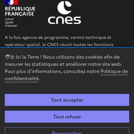
RÉPUBLIQUE
FRANÇAISE
A la fois agence de programme, centre technique et
opérateur spatial, le CNES réunit toutes les fonctions
permettant au gouvernement français de définir et mettre
🧑‍🚀 Ici la Terre ! Nous utilisons des cookies afin de
en œuvre sa stratégie spatiale.
mesurer les statistiques et améliorer notre site web.
Pour plus d'informations, consultez notre
Politique de
legifrance.gouv.fr
gouvernement.fr
confidentialité
.
service-public.fr
data.gouv.fr
Tout accepter
Accessibilité : partiellement conforme
Mentions légales
Politique de
confidentialité
Gestion des cookies
Contact
Centre spatial
Tout refuser
guyanais
Personnaliser