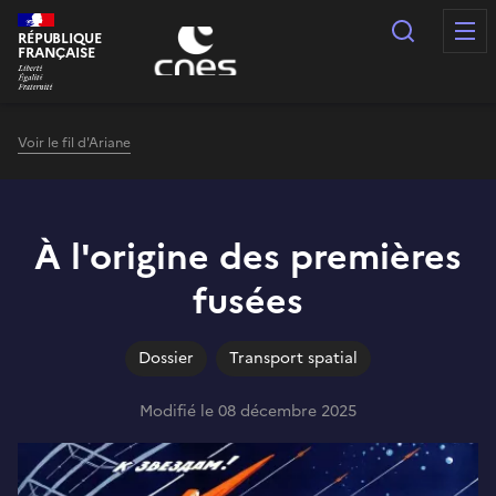
Panneau de gestion des cookies
Recherc
RÉPUBLIQUE
FRANÇAISE
Voir le fil d'Ariane
À l'origine des premières
fusées
Dossier
Transport spatial
Modifié le 08 décembre 2025