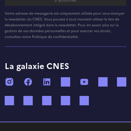
Votre adresse de messagerie est uniquement utilisée pour vous envoyer
la newsletter du CNES. Vous pouvez à tout moment utiliser le lien de
désabonnement intégré dans la newsletter. Pour en savoir plus sur la
gestion de vos données personnelles et pour exercer vos droits,
consultez notre Politique de confidentialité.
La galaxie CNES
Instagram
Facebook
LinkedIn
TikTok
YouTube
Twitch
Bluesky
Mastodon
X (ex Twitter)
WhatsApp
Spotify