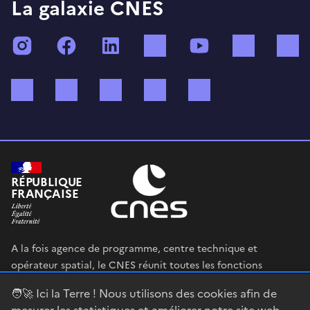
La galaxie CNES
Instagram
Facebook
LinkedIn
TikTok
YouTube
Twitch
Bluesky
Mastodon
X (ex Twitter)
WhatsApp
Spotify
RÉPUBLIQUE
FRANÇAISE
A la fois agence de programme, centre technique et
opérateur spatial, le CNES réunit toutes les fonctions
permettant au gouvernement français de définir et mettre
🧑‍🚀 Ici la Terre ! Nous utilisons des cookies afin de
en œuvre sa stratégie spatiale.