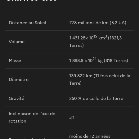
Distance au Soleil
778 millions de km (5,2 UA)
15
3
1 431 28× 10
km
(1321,3
Volume
Terres)
24
Masse
1 898,6 × 10
kg (318 Terres)
139 822 km (11 fois celui de la
Diamètre
Terre)
Gravité
250 % de celle de la Terre
Inclinaison de l’axe de
3,1°
rotation
moins de 12 années