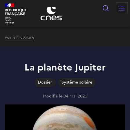
Panneau de gestion des cookies
Recherc
RÉPUBLIQUE
FRANÇAISE
Voir le fil d'Ariane
La planète Jupiter
Dossier
Système solaire
Modifié le 04 mai 2026