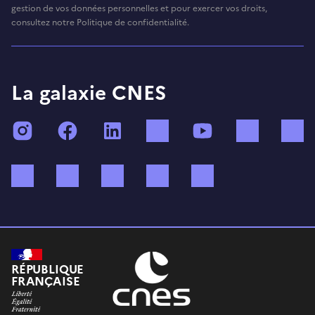
gestion de vos données personnelles et pour exercer vos droits,
consultez notre Politique de confidentialité.
La galaxie CNES
Instagram
Facebook
LinkedIn
TikTok
YouTube
Twitch
Bluesky
Mastodon
X (ex Twitter)
WhatsApp
Spotify
RÉPUBLIQUE
FRANÇAISE