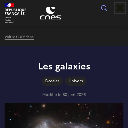
Panneau de gestion des cookies
Recherc
RÉPUBLIQUE
FRANÇAISE
Voir le fil d'Ariane
Les galaxies
Dossier
Univers
Modifié le 30 juin 2026