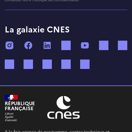
La galaxie CNES
Instagram
Facebook
LinkedIn
TikTok
YouTube
Twitch
Bluesky
Mastodon
X (ex Twitter)
WhatsApp
Spotify
RÉPUBLIQUE
FRANÇAISE
A la fois agence de programme, centre technique et