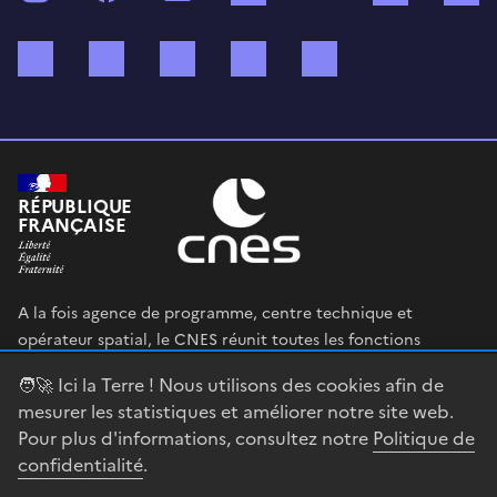
Bluesky
Mastodon
X (ex Twitter)
WhatsApp
Spotify
RÉPUBLIQUE
FRANÇAISE
A la fois agence de programme, centre technique et
opérateur spatial, le CNES réunit toutes les fonctions
permettant au gouvernement français de définir et mettre
🧑‍🚀 Ici la Terre ! Nous utilisons des cookies afin de
en œuvre sa stratégie spatiale.
mesurer les statistiques et améliorer notre site web.
Pour plus d'informations, consultez notre
Politique de
legifrance.gouv.fr
gouvernement.fr
confidentialité
.
service-public.fr
data.gouv.fr