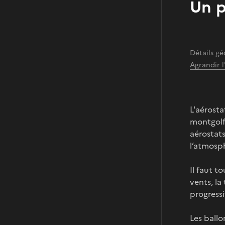
Un p
Détails gé
Agrandir 
L'aérosta
montgolfi
aérostat
l’atmosp
Il faut t
vents, la
progress
Les ballo