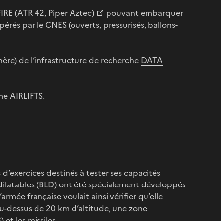
IRE (ATR 42, Piper Aztec)
pouvant embarquer
érés par le CNES (ouverts, pressurisés, ballons-
hère) de l’infrastructure de recherche
DATA
me AIRLIFTS.
s d’exercices destinés à tester ses capacités
s dilatables (BLD) ont été spécialement développés
armée française voulait ainsi vérifier qu’elle
au-dessus de 20 km d’altitude, une zone
 et les missiles.