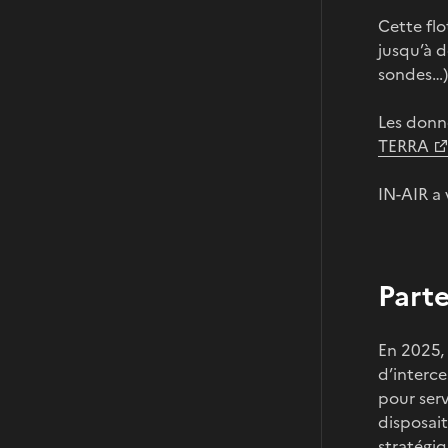
Cette fl
jusqu’à d
sondes…)
Les donné
TERRA
IN-AIR a
Parte
En 2025, 
d’interce
pour serv
disposait
stratégiq