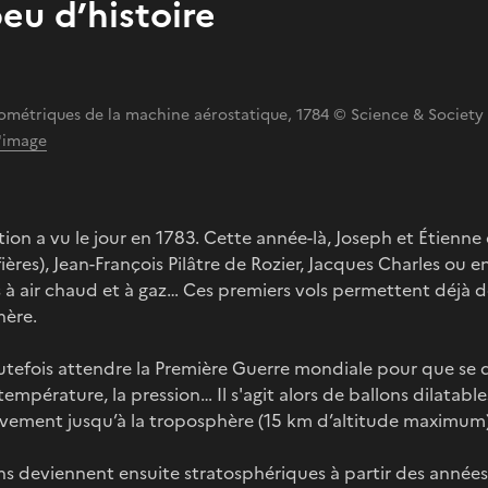
eu d’histoire
ométriques de la machine aérostatique, 1784 © Science & Society 
l'image
tion a vu le jour en 1783. Cette année-là, Joseph et Étienn
ères), Jean-François Pilâtre de Rozier, Jacques Charles ou en
s à air chaud et à gaz… Ces premiers vols permettent déjà 
hère.
outefois attendre la Première Guerre mondiale pour que se 
 température, la pression… Il s'agit alors de ballons dilata
ivement jusqu’à la troposphère (15 km d’altitude maximum),
ns deviennent ensuite stratosphériques à partir des années