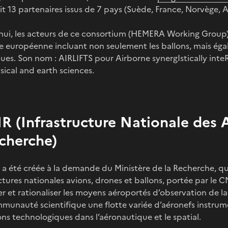
t 13 partenaires issus de 7 pays (Suède, France, Norvège, A
hui, les acteurs de ce consortium (HEMERA Working Group) 
 européenne incluant non seulement les ballons, mais égale
ques. Son nom : AIRLIFTS pour Airborne synergIstically int
ical and earth sciences.
IR (Infrastructure Nationale des
cherche)
a été créée à la demande du Ministère de la Recherche, qu
ctures nationales avions, drones et ballons, portée par le 
r et rationaliser les moyens aéroportés d’observation de la 
munauté scientifique une flotte variée d’aéronefs instrume
ns technologiques dans l’aéronautique et le spatial.