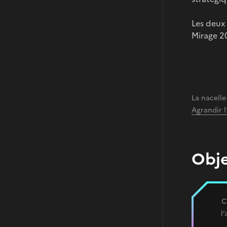
Les deux 
Mirage 2
La nacell
Agrandir 
Obje
C
l