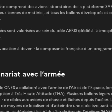
otte comprend des avions laboratoires de la plateforme
SAF
eux tonnes de matériel, et tous les ballons développés et op
.
es sont valorisées au sein du pôle AERIS (dédié à l’atmosp
.
 vocation à devenir la composante française d’un program
nariat avec l’armée
le CNES a collaboré avec l’armée de l’Air et de l’Espace, lor
ption à Très Haute Altitude (THA). Plusieurs ballons léger
ir de cibles aux avions de chasse et lâchés depuis l’océan. L’
 de moyens de localiser et d’atteindre une cible évoluant 
ue où se déploient les
High altitude Pseudo Satellites
(HAPS)