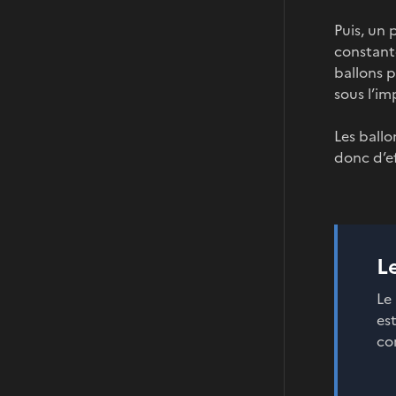
Puis, un 
constant
ballons p
sous l’im
Les ballo
donc d’e
L
Le
es
co