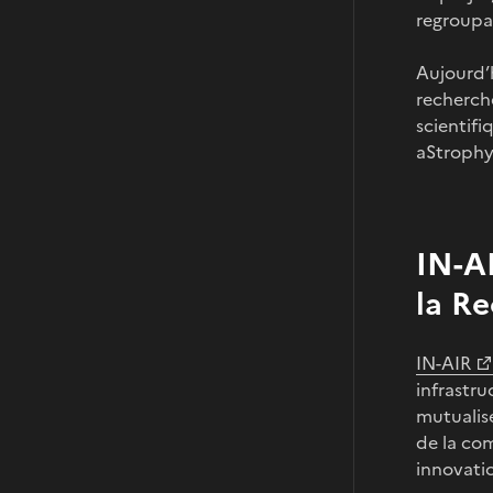
regroupai
Aujourd’
recherche
scientifi
aStrophys
IN-A
la Re
IN-AIR
infrastru
mutualise
de la com
innovatio