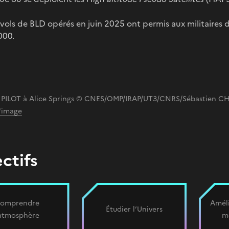
vols de BLD opérés en juin 2025 ont permis aux militaires d
000.
e PILOT à Alice Springs © CNES/OMP/IRAP/UT3/CNRS/Sébastien C
l'image
ctifs
omprendre
Améli
Étudier l’Univers
’atmosphère
m