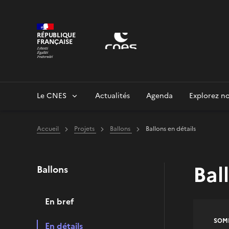
Panneau de gestion des cookies
RÉPUBLIQUE
FRANÇAISE
Le CNES
Actualités
Agenda
Explorez no
Accueil
Projets
Ballons
Ballons en détails
Bal
Ballons
En bref
SOM
En détails