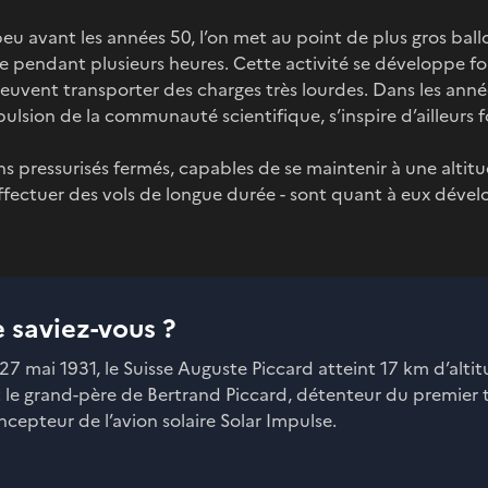
peu avant les années 50, l’on met au point de plus gros bal
e pendant plusieurs heures. Cette activité se développe fo
euvent transporter des charges très lourdes. Dans les année
pulsion de la communauté scientifique, s’inspire d’ailleurs 
ns pressurisés fermés, capables de se maintenir à une alti
ffectuer des vols de longue durée - sont quant à eux dével
e saviez-vous ?
 27 mai 1931, le Suisse Auguste Piccard atteint 17 km d’alt
t le grand-père de Bertrand Piccard, détenteur du premier
ncepteur de l’avion solaire Solar Impulse.