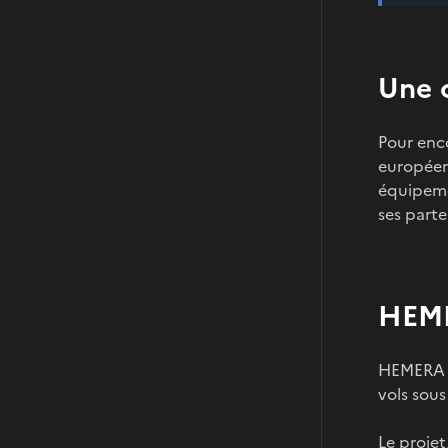
Une 
Pour enco
européens
équipemen
ses parte
HEME
HEMERA ét
vols sous
Le projet