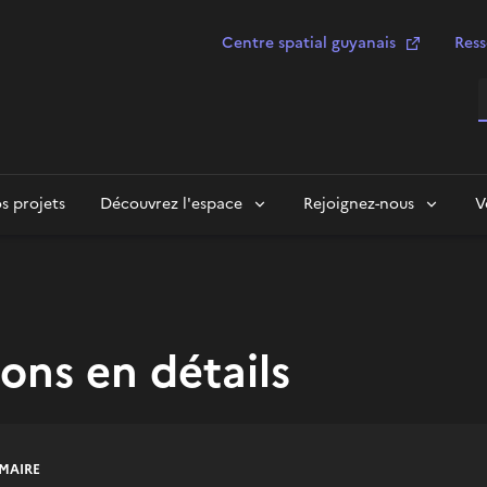
Centre spatial guyanais
Ress
R
s projets
Découvrez l'espace
Rejoignez-nous
V
lons en détails
MAIRE