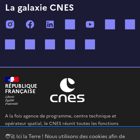
La galaxie CNES
Instagram
Facebook
LinkedIn
TikTok
YouTube
Twitch
Bluesky
Mastodon
X (ex Twitter)
WhatsApp
Spotify
RÉPUBLIQUE
FRANÇAISE
A la fois agence de programme, centre technique et
opérateur spatial, le CNES réunit toutes les fonctions
permettant au gouvernement français de définir et mettre
🧑‍🚀 Ici la Terre ! Nous utilisons des cookies afin de
en œuvre sa stratégie spatiale.