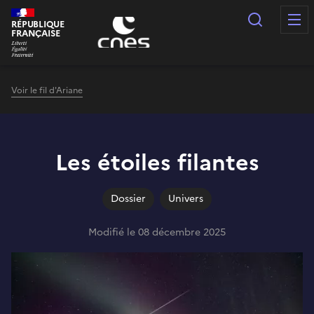
Panneau de gestion des cookies
Recherc
RÉPUBLIQUE
FRANÇAISE
Voir le fil d'Ariane
Les étoiles filantes
Dossier
Univers
Modifié le 08 décembre 2025