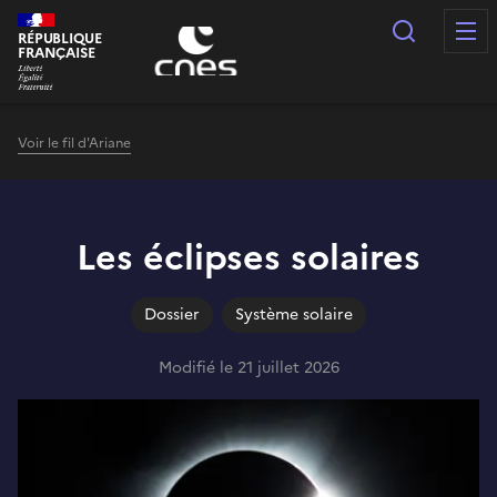
Panneau de gestion des cookies
Recherc
RÉPUBLIQUE
FRANÇAISE
Voir le fil d'Ariane
Les éclipses solaires
Dossier
Système solaire
Modifié le 21 juillet 2026