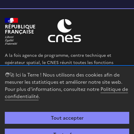
RÉPUBLIQUE
FRANÇAISE
A la fois agence de programme, centre technique et
opérateur spatial, le CNES réunit toutes les fonctions
permettant au gouvernement français de définir et mettre
🧑‍🚀 Ici la Terre ! Nous utilisons des cookies afin de
en œuvre sa stratégie spatiale.
mesurer les statistiques et améliorer notre site web.
Pour plus d'informations, consultez notre
Politique de
legifrance.gouv.fr
gouvernement.fr
confidentialité
.
service-public.fr
data.gouv.fr
Tout accepter
Accessibilité : partiellement conforme
Mentions légales
Politique de
confidentialité
Gestion des cookies
Contact
Centre spatial