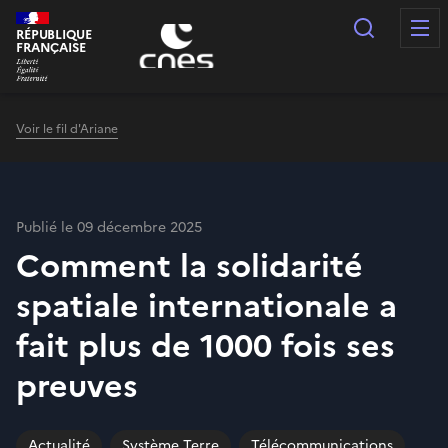
Panneau de gestion des cookies
Recherc
RÉPUBLIQUE
FRANÇAISE
Voir le fil d'Ariane
Publié le 09 décembre 2025
Comment la solidarité
spatiale internationale a
fait plus de 1000 fois ses
preuves
Actualité
Système Terre
Télécommunications