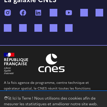
Instagram
Facebook
LinkedIn
TikTok
YouTube
Twitch
Bluesky
Mastodon
X (ex Twitter)
WhatsApp
Spotify
RÉPUBLIQUE
FRANÇAISE
A la fois agence de programme, centre technique et
opérateur spatial, le CNES réunit toutes les fonctions
permettant au gouvernement français de définir et mettre
🧑‍🚀 Ici la Terre ! Nous utilisons des cookies afin de
en œuvre sa stratégie spatiale.
mesurer les statistiques et améliorer notre site web.