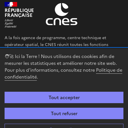
RÉPUBLIQUE
FRANÇAISE
A la fois agence de programme, centre technique et
opérateur spatial, le CNES réunit toutes les fonctions
permettant au gouvernement français de définir et mettre
🧑‍🚀 Ici la Terre ! Nous utilisons des cookies afin de
en œuvre sa stratégie spatiale.
mesurer les statistiques et améliorer notre site web.
Pour plus d'informations, consultez notre
Politique de
legifrance.gouv.fr
gouvernement.fr
confidentialité
.
service-public.fr
data.gouv.fr
Tout accepter
Accessibilité : partiellement conforme
Mentions légales
Politique de
confidentialité
Gestion des cookies
Contact
Centre spatial
Tout refuser
guyanais