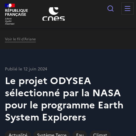
Panneau de gestion des cookies
Recherc
RÉPUBLIQUE
FRANÇAISE
Voir le fil d'Ariane
Publié le 12 juin 2024
Le projet ODYSEA
sélectionné par la NASA
pour le programme Earth
System Explorers
Actualité
Système Terre
Eau
Climat