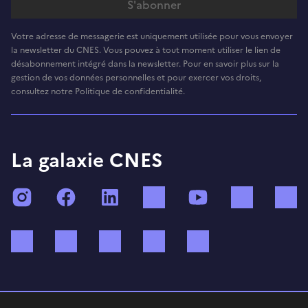
Votre adresse de messagerie est uniquement utilisée pour vous envoyer
la newsletter du CNES. Vous pouvez à tout moment utiliser le lien de
désabonnement intégré dans la newsletter. Pour en savoir plus sur la
gestion de vos données personnelles et pour exercer vos droits,
consultez notre Politique de confidentialité.
La galaxie CNES
Instagram
Facebook
LinkedIn
TikTok
YouTube
Twitch
Bluesky
Mastodon
X (ex Twitter)
WhatsApp
Spotify