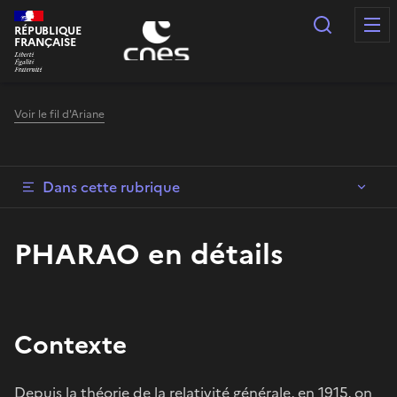
Panneau de gestion des cookies
Recherc
RÉPUBLIQUE
FRANÇAISE
Voir le fil d'Ariane
Dans cette rubrique
PHARAO en détails
Contexte
Depuis la théorie de la relativité générale, en 1915, on