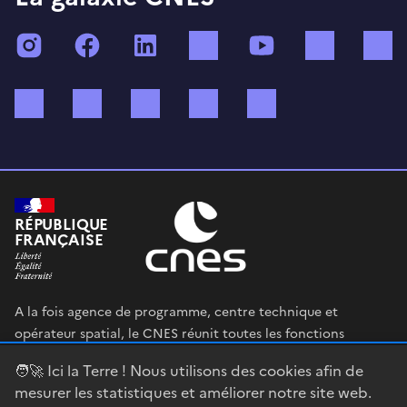
Instagram
Facebook
LinkedIn
TikTok
YouTube
Twitch
Bluesky
Mastodon
X (ex Twitter)
WhatsApp
Spotify
RÉPUBLIQUE
FRANÇAISE
A la fois agence de programme, centre technique et
opérateur spatial, le CNES réunit toutes les fonctions
permettant au gouvernement français de définir et mettre
🧑‍🚀 Ici la Terre ! Nous utilisons des cookies afin de
en œuvre sa stratégie spatiale.
mesurer les statistiques et améliorer notre site web.