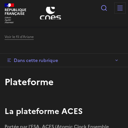
Panneau de gestion des cookies
Recherc
RÉPUBLIQUE
FRANÇAISE
Voir le fil d'Ariane
Dans cette rubrique
Plateforme
La plateforme ACES
Portée par l’ESA, ACES (Atomic Clock Ensemble