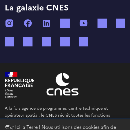
La galaxie CNES
Instagram
Facebook
LinkedIn
TikTok
YouTube
Twitch
Bluesky
Mastodon
X (ex Twitter)
WhatsApp
Spotify
RÉPUBLIQUE
FRANÇAISE
A la fois agence de programme, centre technique et
opérateur spatial, le CNES réunit toutes les fonctions
permettant au gouvernement français de définir et mettre
🧑‍🚀 Ici la Terre ! Nous utilisons des cookies afin de
en œuvre sa stratégie spatiale.