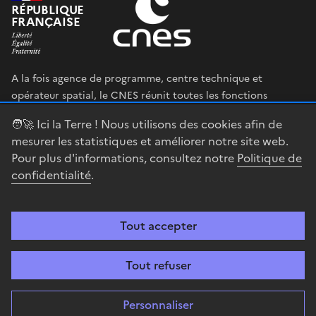
RÉPUBLIQUE
FRANÇAISE
A la fois agence de programme, centre technique et
opérateur spatial, le CNES réunit toutes les fonctions
permettant au gouvernement français de définir et mettre
🧑‍🚀 Ici la Terre ! Nous utilisons des cookies afin de
en œuvre sa stratégie spatiale.
mesurer les statistiques et améliorer notre site web.
Pour plus d'informations, consultez notre
Politique de
legifrance.gouv.fr
gouvernement.fr
confidentialité
.
service-public.fr
data.gouv.fr
Tout accepter
Accessibilité : partiellement conforme
Mentions légales
Politique de
confidentialité
Gestion des cookies
Contact
Centre spatial
Tout refuser
guyanais
Personnaliser
Sauf mention explicite de propriété intellectuelle détenue par des tiers,