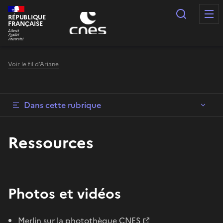
Panneau de gestion des cookies
Recherc
RÉPUBLIQUE
FRANÇAISE
Voir le fil d'Ariane
Dans cette rubrique
Ressources
Photos et vidéos
Merlin sur la photothèque CNES