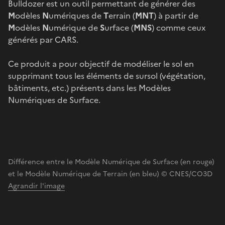
Bulldozer est un outil permettant de générer des
M
odèles
N
umériques de
T
errain (
MNT
) à partir de
M
odèles
N
umérique de
S
urface (
MNS
) comme ceux
générés par CARS.
Ce produit a pour objectif de modéliser le sol en
supprimant tous les éléments de sursol (végétation,
bâtiments, etc.) présents dans les Modèles
Numériques de Surface.
Différence entre le Modèle Numérique de Surface (en rouge)
et le Modèle Numérique de Terrain (en bleu) © CNES/CO3D
Agrandir l'image