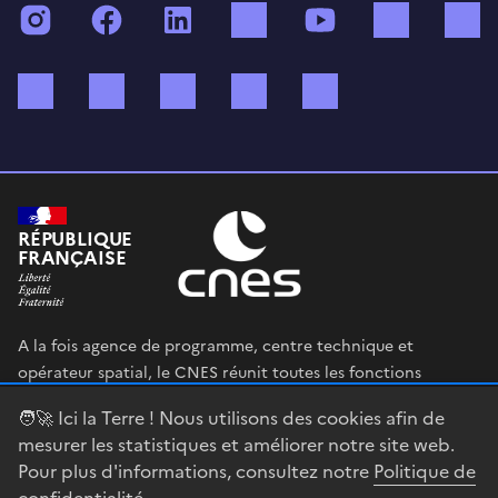
Instagram
Facebook
LinkedIn
TikTok
YouTube
Twitch
Bluesky
Mastodon
X (ex Twitter)
WhatsApp
Spotify
RÉPUBLIQUE
FRANÇAISE
A la fois agence de programme, centre technique et
opérateur spatial, le CNES réunit toutes les fonctions
permettant au gouvernement français de définir et mettre
🧑‍🚀 Ici la Terre ! Nous utilisons des cookies afin de
en œuvre sa stratégie spatiale.
mesurer les statistiques et améliorer notre site web.
Pour plus d'informations, consultez notre
Politique de
legifrance.gouv.fr
gouvernement.fr