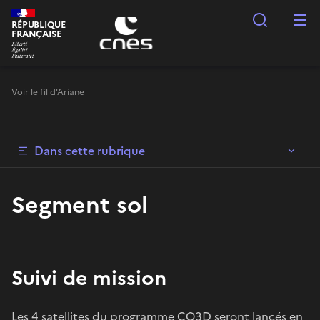
Panneau de gestion des cookies
Recherc
RÉPUBLIQUE
FRANÇAISE
Voir le fil d'Ariane
Dans cette rubrique
Segment sol
Suivi de mission
Les 4 satellites du programme CO3D seront lancés en