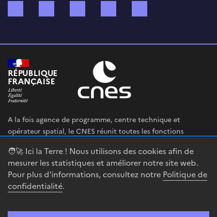
Bluesky
Mastodon
X (ex Twitter)
WhatsApp
Spotify
RÉPUBLIQUE
FRANÇAISE
A la fois agence de programme, centre technique et
opérateur spatial, le CNES réunit toutes les fonctions
permettant au gouvernement français de définir et mettre
🧑‍🚀 Ici la Terre ! Nous utilisons des cookies afin de
en œuvre sa stratégie spatiale.
mesurer les statistiques et améliorer notre site web.
Pour plus d'informations, consultez notre
Politique de
legifrance.gouv.fr
gouvernement.fr
confidentialité
.
service-public.fr
data.gouv.fr