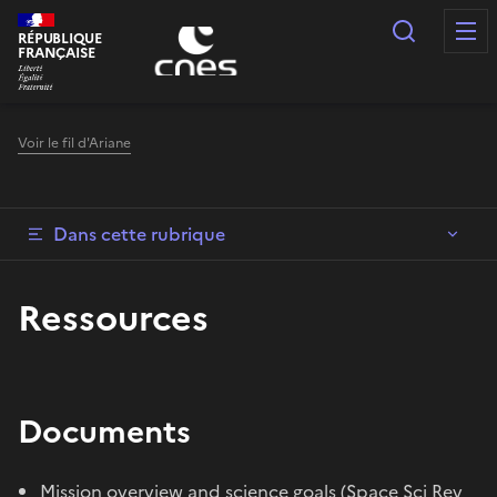
Panneau de gestion des cookies
Recherc
RÉPUBLIQUE
FRANÇAISE
Voir le fil d'Ariane
Dans cette rubrique
Ressources
Documents
Mission overview and science goals (Space Sci Rev