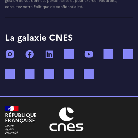
gestion de vos données personnelles et pour exercer vos droits,
consultez notre Politique de confidentialité.
La galaxie CNES
Instagram
Facebook
LinkedIn
TikTok
YouTube
Twitch
Bluesky
Mastodon
X (ex Twitter)
WhatsApp
Spotify
RÉPUBLIQUE
FRANÇAISE