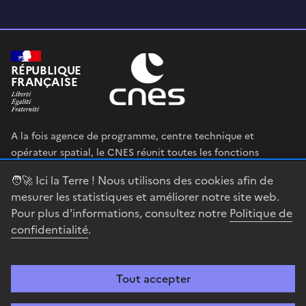
RÉPUBLIQUE
FRANÇAISE
A la fois agence de programme, centre technique et
opérateur spatial, le CNES réunit toutes les fonctions
permettant au gouvernement français de définir et mettre
🧑‍🚀 Ici la Terre ! Nous utilisons des cookies afin de
en œuvre sa stratégie spatiale.
mesurer les statistiques et améliorer notre site web.
Pour plus d'informations, consultez notre
Politique de
legifrance.gouv.fr
gouvernement.fr
confidentialité
.
service-public.fr
data.gouv.fr
Tout accepter
Accessibilité : partiellement conforme
Mentions légales
Politique de