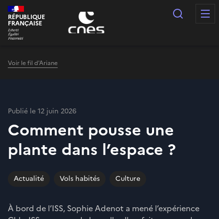
Panneau de gestion des cookies
Recherc
RÉPUBLIQUE
FRANÇAISE
Voir le fil d'Ariane
Publié le 12 juin 2026
Comment pousse une
plante dans l’espace ?
Actualité
Vols habités
Culture
À bord de l’ISS, Sophie Adenot a mené l’expérience