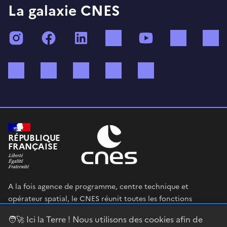
La galaxie CNES
Instagram
Facebook
LinkedIn
TikTok
YouTube
Twitch
Bluesky
Mastodon
X (ex Twitter)
WhatsApp
Spotify
RÉPUBLIQUE
FRANÇAISE
A la fois agence de programme, centre technique et
opérateur spatial, le CNES réunit toutes les fonctions
permettant au gouvernement français de définir et mettre
🧑‍🚀 Ici la Terre ! Nous utilisons des cookies afin de
en œuvre sa stratégie spatiale.