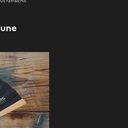
s rafraîchir.
 une