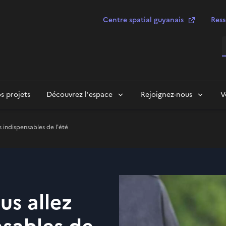
Centre spatial guyanais
Ress
R
s projets
Découvrez l'espace
Rejoignez-nous
V
 indispensables de l'été
us allez