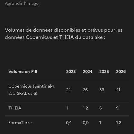
Agrandir l'image
Volumes de données disponibles et prévus pour les
données Copernicus et THEIA du datalake :
Volume en PiB
2023
2024
2025
2026
Copernicus (Sentinel-1,
24
26
36
41
2, 3 SRAL et 6)
THEIA
1
1,2
6
9
FormaTerre
0,4
0,9
1
1,2