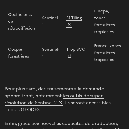
Europe,
Coefficients
Sentinel-
S1-Tiling
zones
de
1
forestières
rétrodiffusion
tropicales
France, zones
Coupes
Sentinel-
TropiSCO
forestières
forestières
1
tropicales
Pour plus tard, des traitements à la demande
apparaitront, notamment
les outils de super-
résolution de Sentinel-2
. Ils seront accessibles
depuis GEODES.
Enfin, grâce aux nouvelles capacités de production,