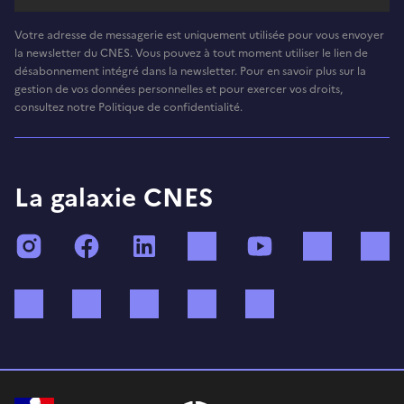
Votre adresse de messagerie est uniquement utilisée pour vous envoyer
la newsletter du CNES. Vous pouvez à tout moment utiliser le lien de
désabonnement intégré dans la newsletter. Pour en savoir plus sur la
gestion de vos données personnelles et pour exercer vos droits,
consultez notre Politique de confidentialité.
La galaxie CNES
Instagram
Facebook
LinkedIn
TikTok
YouTube
Twitch
Bluesky
Mastodon
X (ex Twitter)
WhatsApp
Spotify