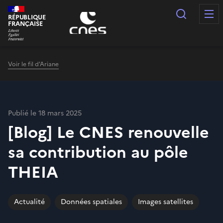
Panneau de gestion des cookies
Recherc
RÉPUBLIQUE
FRANÇAISE
Voir le fil d'Ariane
Publié le 18 mars 2025
[Blog] Le CNES renouvelle
sa contribution au pôle
THEIA
Actualité
Données spatiales
Images satellites