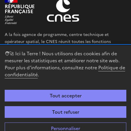
RÉPUBLIQUE
FRANÇAISE
A la fois agence de programme, centre technique et
opérateur spatial, le CNES réunit toutes les fonctions
permettant au gouvernement français de définir et mettre
🧑‍🚀 Ici la Terre ! Nous utilisons des cookies afin de
en œuvre sa stratégie spatiale.
mesurer les statistiques et améliorer notre site web.
Pour plus d'informations, consultez notre
Politique de
legifrance.gouv.fr
gouvernement.fr
confidentialité
.
service-public.fr
data.gouv.fr
Tout accepter
Accessibilité : partiellement conforme
Mentions légales
Politique de
confidentialité
Gestion des cookies
Contact
Centre spatial
Tout refuser
guyanais
Personnaliser
Sauf mention explicite de propriété intellectuelle détenue par des tiers,