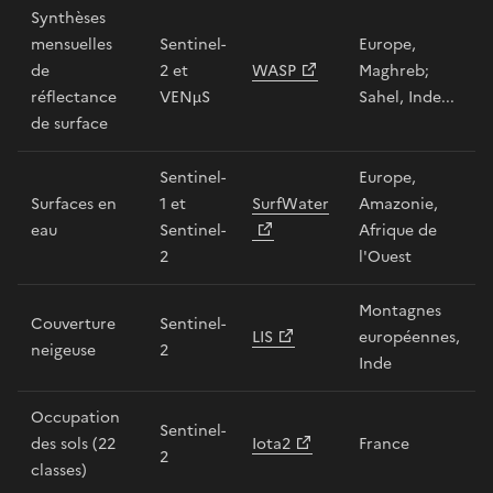
Synthèses
mensuelles
Sentinel-
Europe,
de
2 et
WASP
Maghreb;
réflectance
VENµS
Sahel, Inde...
de surface
Sentinel-
Europe,
Surfaces en
1 et
SurfWater
Amazonie,
eau
Sentinel-
Afrique de
2
l'Ouest
Montagnes
Couverture
Sentinel-
LIS
européennes,
neigeuse
2
Inde
Occupation
Sentinel-
des sols (22
Iota2
France
2
classes)