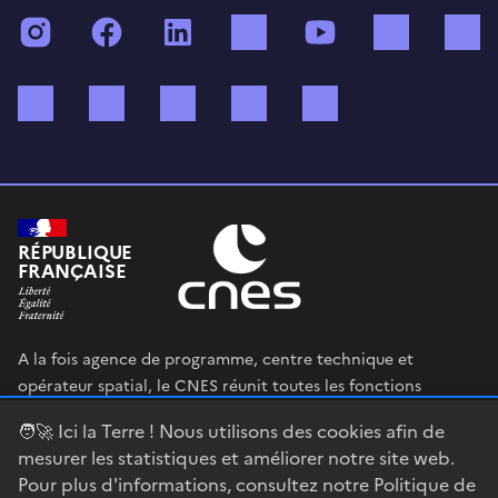
Instagram
Facebook
LinkedIn
TikTok
YouTube
Twitch
Bluesky
Mastodon
X (ex Twitter)
WhatsApp
Spotify
RÉPUBLIQUE
FRANÇAISE
A la fois agence de programme, centre technique et
opérateur spatial, le CNES réunit toutes les fonctions
permettant au gouvernement français de définir et mettre
🧑‍🚀 Ici la Terre ! Nous utilisons des cookies afin de
en œuvre sa stratégie spatiale.
mesurer les statistiques et améliorer notre site web.
Pour plus d'informations, consultez notre
Politique de
legifrance.gouv.fr
gouvernement.fr