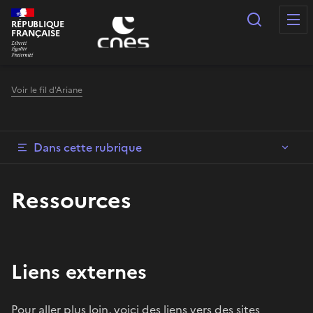
Panneau de gestion des cookies
Recherc
RÉPUBLIQUE
FRANÇAISE
Voir le fil d'Ariane
Dans cette rubrique
Ressources
Liens externes
Pour aller plus loin, voici des liens vers des sites