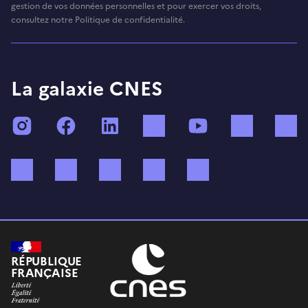
gestion de vos données personnelles et pour exercer vos droits,
consultez notre Politique de confidentialité.
La galaxie CNES
Instagram
Facebook
LinkedIn
TikTok
YouTube
Twitch
Bluesky
Mastodon
X (ex Twitter)
WhatsApp
Spotify
RÉPUBLIQUE
FRANÇAISE