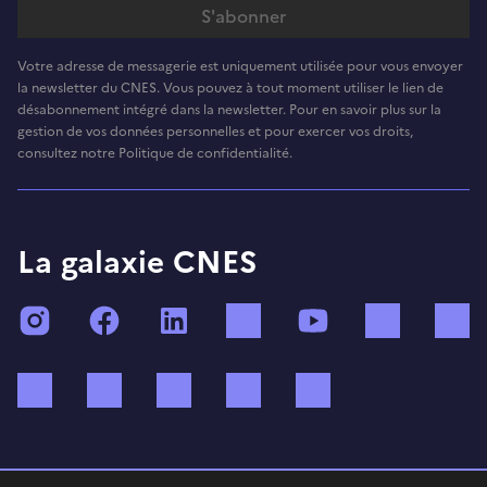
Votre adresse de messagerie est uniquement utilisée pour vous envoyer
la newsletter du CNES. Vous pouvez à tout moment utiliser le lien de
désabonnement intégré dans la newsletter. Pour en savoir plus sur la
gestion de vos données personnelles et pour exercer vos droits,
consultez notre Politique de confidentialité.
La galaxie CNES
Instagram
Facebook
LinkedIn
TikTok
YouTube
Twitch
Bluesky
Mastodon
X (ex Twitter)
WhatsApp
Spotify