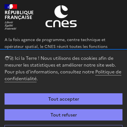
RÉPUBLIQUE
FRANÇAISE
A la fois agence de programme, centre technique et
opérateur spatial, le CNES réunit toutes les fonctions
permettant au gouvernement français de définir et mettre
🧑‍🚀 Ici la Terre ! Nous utilisons des cookies afin de
en œuvre sa stratégie spatiale.
mesurer les statistiques et améliorer notre site web.
Pour plus d'informations, consultez notre
Politique de
legifrance.gouv.fr
gouvernement.fr
confidentialité
.
service-public.fr
data.gouv.fr
Tout accepter
Accessibilité : partiellement conforme
Mentions légales
Politique de
confidentialité
Gestion des cookies
Contact
Centre spatial
Tout refuser
guyanais