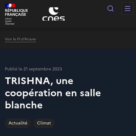
Panneau de gestion des cookies
Recherc
RÉPUBLIQUE
FRANÇAISE
Voir le fil d'Ariane
Publié le 21 septembre 2023
TRISHNA, une
coopération en salle
blanche
Actualité
Climat