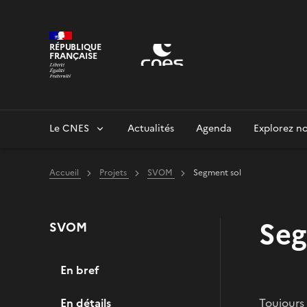
Panneau de gestion des cookies
RÉPUBLIQUE
FRANÇAISE
Le CNES
Actualités
Agenda
Explorez no
Accueil
Projets
SVOM
Segment sol
Seg
SVOM
En bref
En détails
Toujours 