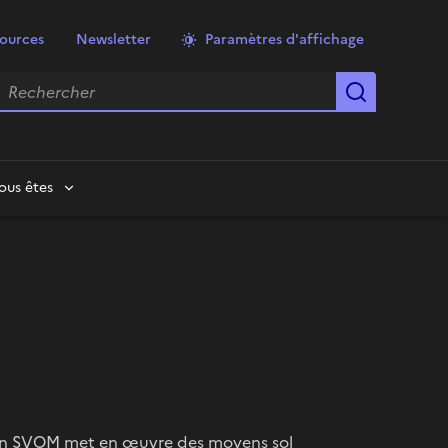
ources
Newsletter
Paramètres d'affichage
echercher
Lancer la
ous êtes
ssion SVOM met en œuvre des moyens sol