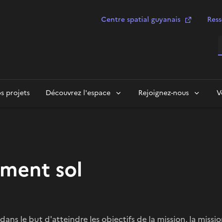
Centre spatial guyanais
Ress
R
s projets
Découvrez l'espace
Rejoignez-nous
V
ment sol
dans le but d'atteindre les objectifs de la mission, la mi