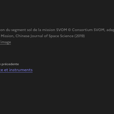
ion du segment sol de la mission SVOM © Consortium SVOM, adapt
Mission, Chinese Journal of Space Science (2019)
l'image
e précedente
ite et instruments