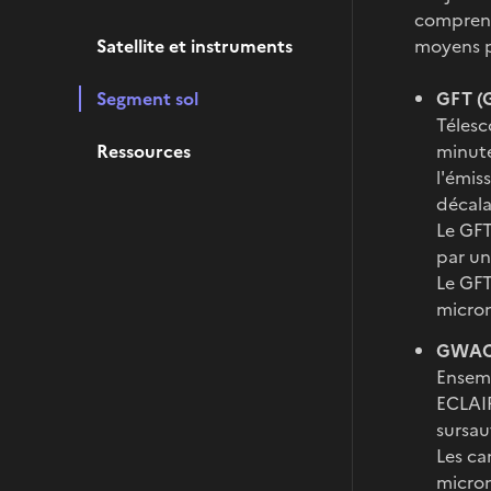
comprena
Satellite et instruments
moyens pr
Segment sol
GFT (
Télesc
Ressources
minute
l'émis
décala
Le GFT
par un
Le GFT
micron
GWAC 
Ensemb
ECLAIR
sursau
Les ca
micron