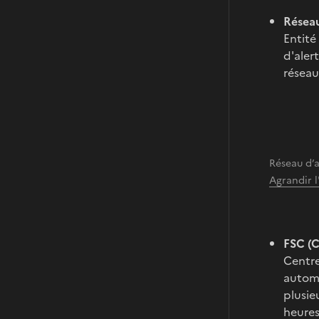
Réseau
Entité
d'aler
réseau
Réseau d
Agrandir 
FSC (C
Centre
automa
plusie
heures