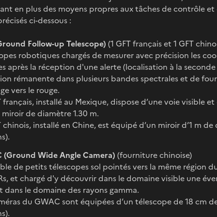
nt en plus des moyens propres aux tâches de contrôle et 
écisés ci-dessous :
Ground Follow-up Telescope)
(1 GFT français et 1 GFT chino
opes robotiques chargés de mesurer avec précision les co
s après la réception d'une alerte (localisation à la second
sion rémanente dans plusieurs bandes spectrales et de fo
ge vers le rouge.
 français, installé au Mexique, dispose d’une voie visible et
 miroir de diamètre 1.30 m.
 chinois, installé en Chine, est équipé d’un miroir d’1 m de 
s).
(Ground Wide Angle Camera)
(fourniture chinoise)
le de petits télescopes sol pointés vers la même région du
s, et chargé d'y découvrir dans le domaine visible une éve
t dans le domaine des rayons gamma.
méras du GWAC sont équipées d’un télescope de 18 cm de d
s).