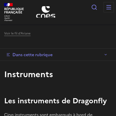
Panneau de gestion des cookies
Recherc
RÉPUBLIQUE
FRANÇAISE
Voir le fil d'Ariane
Dans cette rubrique
Instruments
Les instruments de Dragonfly
Cinq instruments sont embarqués à bord de