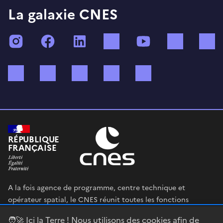
La galaxie CNES
Instagram
Facebook
LinkedIn
TikTok
YouTube
Twitch
Bluesky
Mastodon
X (ex Twitter)
WhatsApp
Spotify
RÉPUBLIQUE
FRANÇAISE
A la fois agence de programme, centre technique et
opérateur spatial, le CNES réunit toutes les fonctions
permettant au gouvernement français de définir et mettre
🧑‍🚀 Ici la Terre ! Nous utilisons des cookies afin de