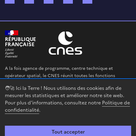
RÉPUBLIQUE
FRANÇAISE
A la fois agence de programme, centre technique et
opérateur spatial, le CNES réunit toutes les fonctions
permettant au gouvernement français de définir et mettre
🧑‍🚀 Ici la Terre ! Nous utilisons des cookies afin de
en œuvre sa stratégie spatiale.
mesurer les statistiques et améliorer notre site web.
Pour plus d'informations, consultez notre
Politique de
legifrance.gouv.fr
gouvernement.fr
confidentialité
.
service-public.fr
data.gouv.fr
Tout accepter
Accessibilité : partiellement conforme
Mentions légales
Politique de