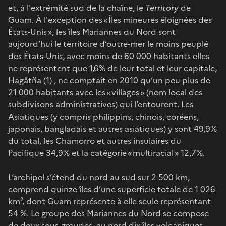
et, à l'extrémité sud de la chaîne, le
Territory
de
Guam. À l'exception des « Îles mineures éloignées des
États-Unis », les îles Mariannes du Nord sont
aujourd’hui le territoire d’outre-mer le moins peuplé
des États-Unis, avec moins de 60 000 habitants elles
ne représentent que 1,6% de leur total et leur capitale,
Hagåtña (1) , ne comptait en 2010 qu’un peu plus de
21 000 habitants avec les « villages » (nom local des
subdivisons administratives) qui l’entourent. Les
Asiatiques (y compris philippins, chinois, coréens,
japonais, bangladais et autres asiatiques) y sont 49,9%
du total, les Chamorro et autres insulaires du
Pacifique 34,9% et la catégorie « multiracial » 12,7%.
L’archipel s’étend du nord au sud sur 2 500 km,
comprend quinze îles d’une superficie totale de 1 026
km², dont Guam représente à elle seule représentant
54 %. Le groupe des Mariannes du Nord se compose
de deux sous-groupes, au nord dix îles volcaniques,