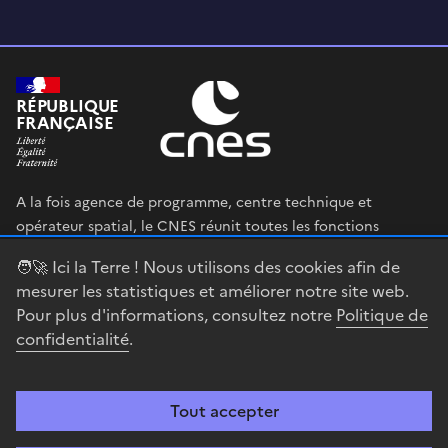
RÉPUBLIQUE
FRANÇAISE
A la fois agence de programme, centre technique et
opérateur spatial, le CNES réunit toutes les fonctions
permettant au gouvernement français de définir et mettre
🧑‍🚀 Ici la Terre ! Nous utilisons des cookies afin de
en œuvre sa stratégie spatiale.
mesurer les statistiques et améliorer notre site web.
Pour plus d'informations, consultez notre
Politique de
legifrance.gouv.fr
gouvernement.fr
confidentialité
.
service-public.fr
data.gouv.fr
Tout accepter
Accessibilité : partiellement conforme
Mentions légales
Politique de