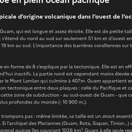
picale d’origine volcanique dans l’ouest de l’o
 Guam, qui est longue et assez étroite. Elle est de petite tail
 s’étend du nord au sud sur seulement 51 km et d’ouest en
 à 19 km au sud. L’importance des barrières coralliennes sur le
 en forme de 8 s’explique par la tectonique. Elle est en eff
d’hui inactifs. La partie nord est cependant moins élevée e
ar le Mont Lamlan qui culmine à 407m. Guam appartient en 
ision tectonique entre deux plaques : celle du Pacifique et c
s cette zone de subduction - au sud-ouest de Guam - que c
plus profondes du monde (- 10 900 m.).
 trompons pas : même limitée, sa taille est un atout essen
s. Si l’archipel des Mariannes (Guam, Rota, Siapan, Tinion…)
prend quinze îles couvrant 1026 km², Guam à elle seule rep