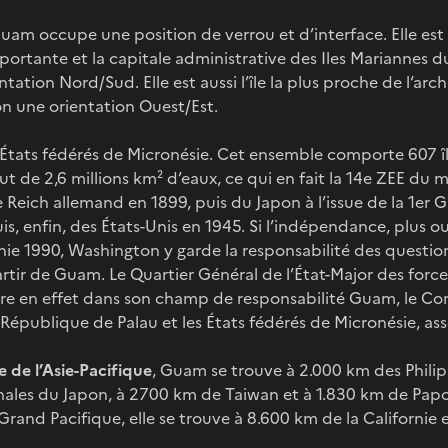
Guam occupe une position de verrou et d’interface. Elle est l’
mportante et la capitale administrative des Iles Mariannes 
ntation Nord/Sud. Elle est aussi l’île la plus proche de l‘arch
on une orientation Ouest/Est.
es États fédérés de Micronésie. Cet ensemble comporte 607 îl
t de 2,6 millions km² d’eaux, ce qui en fait la 14e ZEE du m
 Reich allemand en 1899, puis du Japon à l’issue de la 1er
s, enfin, des États-Unis en 1945. Si l’indépendance, plus ou
nie 1990, Washington y garde la responsabilité des questio
partir de Guam. Le Quartier Général de l’État-Major des forc
gre en effet dans son champ de responsabilité Guam, le C
République de Palau et les États fédérés de Micronésie, ass
e de l’Asie-Pacifique
, Guam se trouve à 2.000 km des Phili
onales du Japon, à 2700 km de Taiwan et à 1.830 km de Pap
 Grand Pacifique, elle se trouve à 8.600 km de la Californie