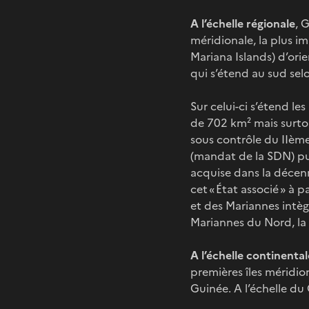
A l’échelle régionale
, 
méridionale, la plus i
Mariana Islands) d’orie
qui s’étend au sud sel
Sur celui-ci s’étend l
de 702 km² mais surtou
sous contrôle du IIème
(mandat de la SDN) pui
acquise dans la décen
cet « État associé » à 
et des Mariannes intè
Mariannes du Nord, la 
A l’échelle continental
premières îles méridi
Guinée. A l’échelle du