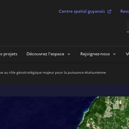
Centre spatial guyanais
Ress
R
s projets
Découvrez l'espace
Rejoignez-nous
V
ue au rôle géostratégique majeur pour la puissance étatsunienne