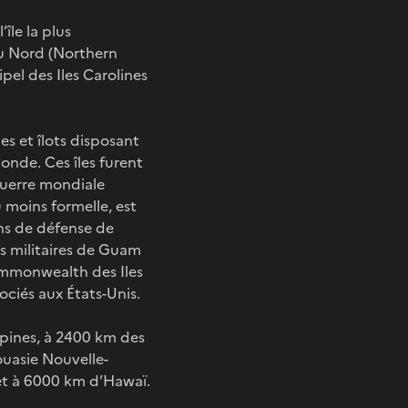
île la plus
du Nord (Northern
ipel des Iles Carolines
es et îlots disposant
onde. Ces îles furent
 Guerre mondiale
 moins formelle, est
ns de défense de
es militaires de Guam
ommonwealth des Iles
ociés aux États-Unis.
ppines, à 2400 km des
ouasie Nouvelle-
 et à 6000 km d’Hawaï.