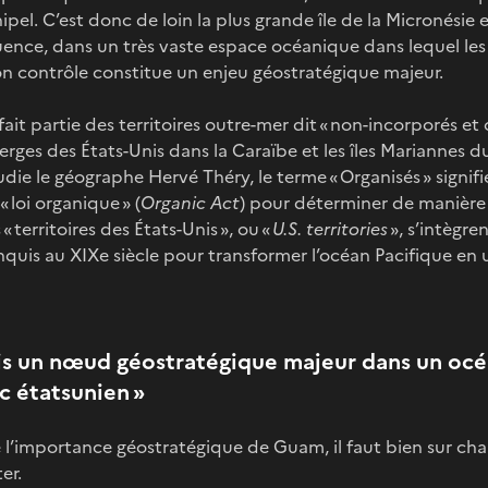
ipel. C’est donc de loin la plus grande île de la Micronésie e
ence, dans un très vaste espace océanique dans lequel les 
 son contrôle constitue un enjeu géostratégique majeur.
it partie des territoires outre-mer dit « non-incorporés e
Vierges des États-Unis dans la Caraïbe et les îles Mariannes 
die le géographe Hervé Théry, le terme « Organisés » signif
 loi organique » (
Organic Act
) pour déterminer de manière 
territoires des États-Unis », ou «
U.S. territories
», s’intègre
quis au XIXe siècle pour transformer l’océan Pacifique en un
is un nœud géostratégique majeur dans un océ
c étatsunien »
l’importance géostratégique de Guam, il faut bien sur cha
er.