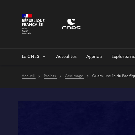
Panneau de gestion des cookies
RÉPUBLIQUE
FRANÇAISE
Le CNES
Actualités
Agenda
Explorez no
Accueil
Projets
GeoImage
Guam, une île du Pacifiq