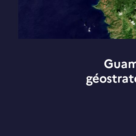
Guam,
géostrat