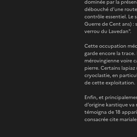
dominée par la présenc
débouché d’une route v
contrôle essentiel. Le
Guerre de Cent ans) : s
verrou du Lavedan".
Cette occupation médi
garde encore la trace. 
mérovingienne voire ca
pierre. Certains lapiaz
cryoclastie, en partic
de cette exploitation.
Enfin, et principalemen
d’origine karstique va
témoigna de 18 appariti
consacrée cite marial