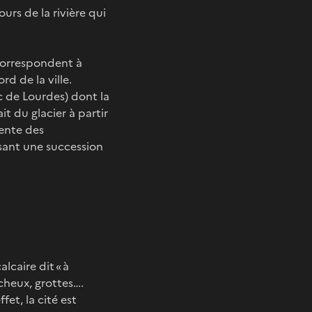
urs de la rivière qui
 correspondent à
d de la ville.
c de Lourdes) dont la
t du glacier à partir
sente des
ssant une succession
alcaire dit « à
cheux, grottes….
fet, la cité est