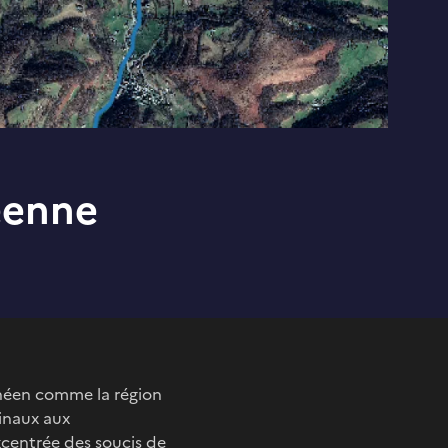
éenne
énéen comme la région
dinaux aux
excentrée des soucis de