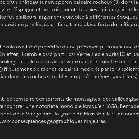
e d’un château sur un éperon calcaire rocheux (3) dont la 
ers l’Espagne et au croisement des axes qui longeaient le
 site fut d’ailleurs largement convoité à différentes époque
a position privilégiée en faisait une place forte de la Bigorr
évale avait été précédée d’une présence plus ancienne do
En effet, il semble qu’à partir du Vème siècle après JC et ju
rolingienne, le massif ait servi de carrière pour l’extracti
 (affleurement de roches calcaires modelés par le ruissèleme
ulier dans des roches sensibles aux phénomènes karstiques)
t, ce territoire des torrents de montagnes, des vallées glaci
 rencontrer une notoriété mondiale lorsqu’en 1858, Bernad
ons de la Vierge dans la grotte de Massabielle : une nouvel
e, aux conséquences géographiques majeures.