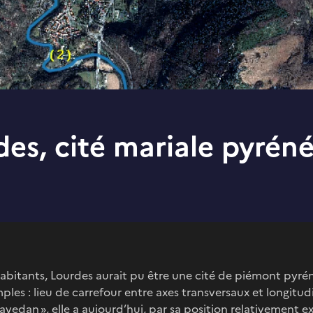
des, cité mariale pyrén
 habitants, Lourdes aurait pu être une cité de piémont pyr
mples : lieu de carrefour entre axes transversaux et longitu
Lavedan », elle a aujourd’hui, par sa position relativement 