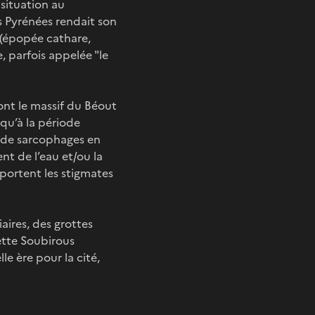
situation au
s Pyrénées rendait son
s (épopée cathare,
e, parfois appelée "le
nt le massif du Béout
squ’à la période
on de sarcophages en
nt de l’eau et/ou la
 portent les stigmates
aires, des grottes
ette Soubirous
le ère pour la cité,