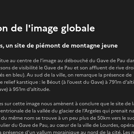
on de l'image globale
es, un site de piémont de montagne jeune
 situe au centre de l’image au débouché du Gave de Pau da
ons de visibilité le Gave de Pau et son affluent de rive droi
sés en bleu). Au sud de la ville, on remarque la présence d
e relief karstique : le Béout (à l’ouest du Gave) à 791m d’alt
ave) à 951m d’altitude.
les sur cette image nous amènent à conclure que le site de l
tentrionale de la vallée du glacier de l’Argeles qui prenait 
e du même nom se trouve à un peu plus de 50km vers le sud.
culier du Gave de Pau, au cœur de la ville de Lourdes, opéra
 la présence d’un vallum morainique au nord de la cité. Les