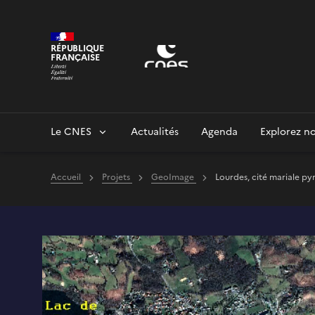
Panneau de gestion des cookies
RÉPUBLIQUE
FRANÇAISE
Le CNES
Actualités
Agenda
Explorez no
Accueil
Projets
GeoImage
Lourdes, cité mariale p