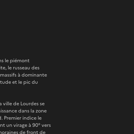
ns le piémont
te, le russeau des
e massifs à dominante
itude et le pic du
a ville de Lourdes se
naissance dans la zone
 Premier indice le
nt un virage à 90° vers
 moraines de front de