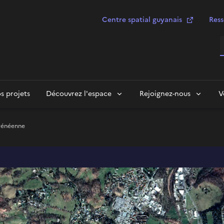
Centre spatial guyanais
Ress
R
s projets
Découvrez l'espace
Rejoignez-nous
V
yrénéenne