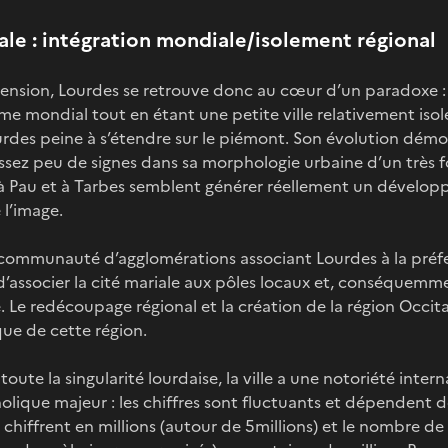
ale : intégration mondiale/isolement régional
ension, Lourdes se retrouve donc au cœur d’un paradoxe : 
sme mondial tout en étant une petite ville relativement iso
urdes peine à s’étendre sur le piémont. Son évolution dém
 assez peu de signes dans sa morphologie urbaine d’un très
 à Pau et à Tarbes semblent générer réellement un dévelop
 l’image.
 communauté d’agglomérations associant Lourdes à la préfe
’associer la cité mariale aux pôles locaux et, conséquemmen
Le redécoupage régional et la création de la région Occita
que de cette région.
toute la singularité lourdaise, la ville a une notoriété inter
holique majeur : les chiffres sont fluctuants et dépendent d
chiffrent en millions (autour de 5millions) et le nombre de 