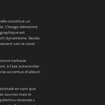
elle constitue un
lée. L’image démontre
ographique est
 fort dynamisme. Seules
pement vers le nord-
cture tarbaise
t, à l’axe autoroutier
nie accentue d’ailleurs
nationale en tant que
es sources mais le
pèlerins « recensés »