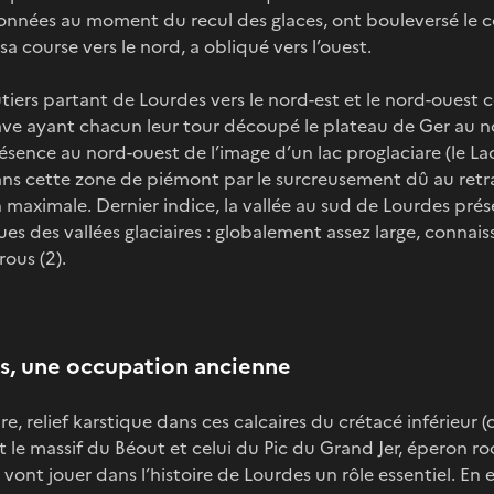
données au moment du recul des glaces, ont bouleversé le co
a course vers le nord, a obliqué vers l’ouest.
outiers partant de Lourdes vers le nord-est et le nord-ouest
ve ayant chacun leur tour découpé le plateau de Ger au nor
ésence au nord-ouest de l’image d’un lac proglaciare (le La
ns cette zone de piémont par le surcreusement dû au retrai
n maximale. Dernier indice, la vallée au sud de Lourdes pré
ues des vallées glaciaires : globalement assez large, connai
rous (2).
es, une occupation ancienne
re, relief karstique dans ces calcaires du crétacé inférieur (c
t le massif du Béout et celui du Pic du Grand Jer, éperon ro
ont jouer dans l’histoire de Lourdes un rôle essentiel. En ef