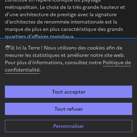
métropolitain. Le choix de la très grande hauteur et
d’une architecture de prestige avec la signature
d’architectes de renommée internationale est la
marque de plus en plus caractéristique des grands
quartiers d’affaires mondiaux.
🧑‍🚀 Ici la Terre ! Nous utilisons des cookies afin de
Ce choix s’inscrit tout aussi bien dans une logique de
mesurer les statistiques et améliorer notre site web.
valorisation du capital immobilier et de fixation des
Pour plus d'informations, consultez notre
Politique de
flux de capitaux que dans l’affirmation symbolique de
confidentialité
.
la puissance économique. Malgré la crise, des projets
de tours culminant à plus de 300 mètres de hauteur
restent ainsi d’actualité à La Défense et doivent sortir
Tout accepter
de terre à l’horizon 2024 pour les Jeux Olympiques (cf.
les tours jumelles de l’Hermitage Plaza de l’architecte
Tout refuser
Norman Foster avec leurs 323 mètres, qui se veulent
comparables à la Tour Eiffel).
Personnaliser