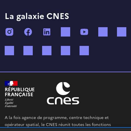
La galaxie CNES
Instagram
Facebook
LinkedIn
TikTok
YouTube
Twitch
Bluesky
Mastodon
X (ex Twitter)
WhatsApp
Spotify
RÉPUBLIQUE
FRANÇAISE
A la fois agence de programme, centre technique et
opérateur spatial, le CNES réunit toutes les fonctions