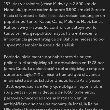
137 islas y atolones (véase Midway, a 2.500 km de
Honolulu) que se extiende sobre 3.900 km del Sureste
hacia el Noroeste. Sólo siete islas volcánicas juegan un
papel importante: Kauai, Oahu, Molokai, Maui, Lanai,
Kahoolawe y Hawaii. Su control constituye por lo
tanto un reto geopolítico mayor. Para entender la
importancia geoestratégica de Oahu, es necesario por
supuesto cambiar la escala de análisis.
Poblado inicialmente por habitantes de origen
polinesio, el archipiélago fue descubierto en 1778 por
James Cook. La colonización del archipiélago empezó
durante el siglo XIX al mismo tiempo que el avance
imperialista de los Estados Unidos hacia Asia (véase
1853: expedición de Perry que obliga al Japón a abrir
sus puertas). Sí en la década de 1850, balleneros,
pastores y hacendaderos se instalaron en un
archipiélago que era una monarquía local, la Reina
Liliuokalani fue derrocada por un golpe de Estado en