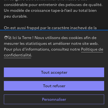
considérable pour entretenir des pelouses de qualité.
Un modèle de croissance tape-à-l’œil au total bien
peu durable.
On est aussi frappé par le caractère inachevé de la
station, en particulier à l’ouest. Les parcelles au nord
🧑‍🚀 Ici la Terre ! Nous utilisons des cookies afin de
et au sud du lac de Guardias Viejas présentent de
mesurer les statistiques et améliorer notre site web.
nombreuses dents creuses, de nombreux espaces
Pour plus d'informations, consultez notre
Politique de
étant inoccupés dans les lotissements programmés.
confidentialité
.
Des chantiers semblent abandonnés. Cette situation
témoigne du choc consécutif à la très profonde crise
économique et financière qui a touché l’Espagne, en
Tout accepter
particulier du fait d’une frénésie immobilière.
L’effondrement de cette énorme bulle spéculative,
qui emporta dans la faillite une partie de l’appareil
Tout refuser
financier et bancaire et des grandes firmes du
bâtiment, est encore bien lisible dans le paysage.
Personnaliser