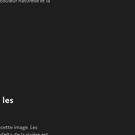
 couleur naturelle et la
 les
 cette image. Les
elta de la rivière est