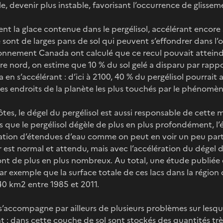
e, devenir plus instable, favorisant l’occurrence de glissem
nt la glace contenue dans le pergélisol, accélérant encore
ce sont de larges pans de sol qui peuvent s’effondrer dans l’
ronnement Canada ont calculé que ce recul pouvait atteindr
ère nord, on estime que 10 % du sol gelé a disparu par rap
a en s’accélérant : d’ici à 2100, 40 % du pergélisol pourrait 
es endroits de la planète les plus touchés par le phénomèn
tes, le dégel du pergélisol est aussi responsable de cette m
rs que le pergélisol dégèle de plus en plus profondément, l’
mation d’étendues d’eau comme on peut en voir un peu parto
r est normal et attendu, mais avec l’accélération du dégel du
sont de plus en plus nombreux. Au total, une étude publiée e
 par exemple que la surface totale de ces lacs dans la régio
0 km2 entre 1985 et 2011.
 s’accompagne par ailleurs de plusieurs problèmes sur lesqu
 : dans cette couche de sol sont stockés des quantités tr