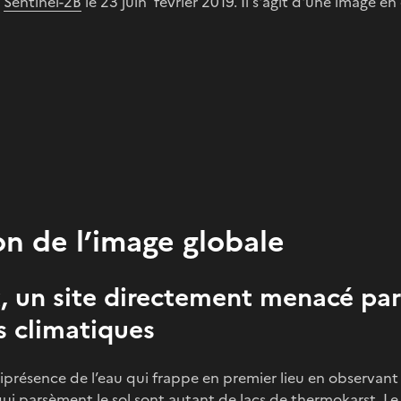
e
Sentinel-2B
le 23 juin février 2019. Il s'agit d'une image en
on de l’image globale
 un site directement menacé par
 climatiques
iprésence de l’eau qui frappe en premier lieu en observant
ui parsèment le sol sont autant de lacs de thermokarst. Le d