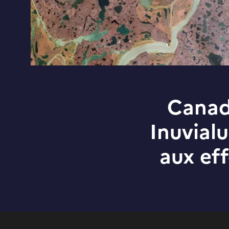
Canada
Inuvialu
aux ef