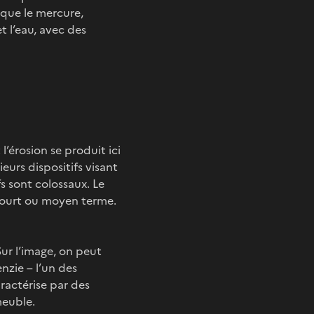
que le mercure,
t l’eau, avec des
l’érosion se produit ici
eurs dispositifs visant
fs sont colossaux. Le
à court ou moyen terme.
Sur l’image, on peut
zie – l’un des
aractérise par des
meuble.