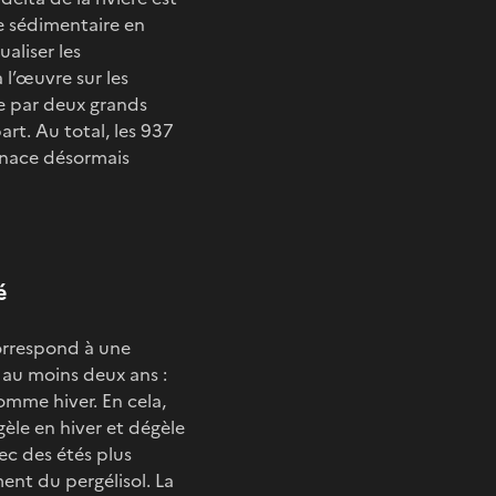
e sédimentaire en
aliser les
l’œuvre sur les
ée par deux grands
art. Au total, les 937
enace désormais
é
orrespond à une
au moins deux ans :
omme hiver. En cela,
gèle en hiver et dégèle
ec des étés plus
ment du pergélisol. La