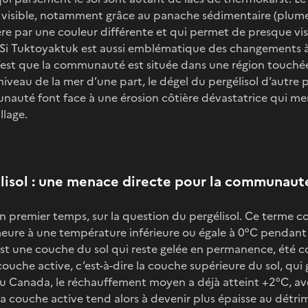
t visible, notamment grâce au panache sédimentaire (plum
ère par une couleur différente et qui permet de presque visu
Si Tuktoyaktuk est aussi emblématique des changements à 
 c’est que la communauté est située dans une région touch
iveau de la mer d’une part, le dégel du pergélisol d’autre p
nauté font face à une érosion côtière dévastatrice qui m
llage.
lisol : une menace directe pour la communaut
 premier temps, sur la question du pergélisol. Ce terme c
eure à une température inférieure ou égale à 0°C pendant 
est une couche du sol qui reste gelée en permanence, été c
 couche active, c’est-à-dire la couche supérieure du sol, qui 
du Canada, le réchauffement moyen a déjà atteint +2°C, av
la couche active tend alors à devenir plus épaisse au détri