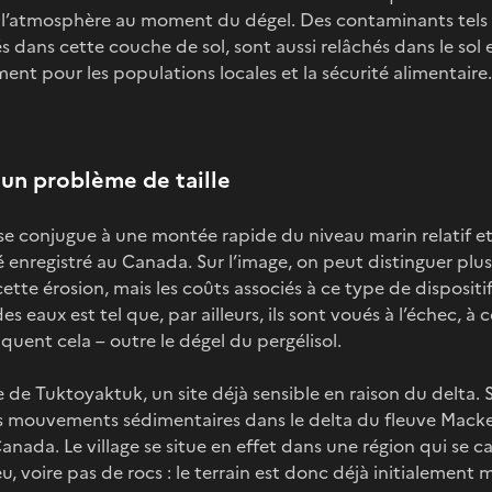
 l’atmosphère au moment du dégel. Des contaminants tels 
 dans cette couche de sol, sont aussi relâchés dans le sol e
t pour les populations locales et la sécurité alimentaire.
 un problème de taille
se conjugue à une montée rapide du niveau marin relatif et 
 enregistré au Canada. Sur l’image, on peut distinguer plusi
ette érosion, mais les coûts associés à ce type de dispositi
s eaux est tel que, par ailleurs, ils sont voués à l’échec, 
iquent cela – outre le dégel du pergélisol.
e de Tuktoyaktuk, un site déjà sensible en raison du delta. 
s mouvements sédimentaires dans le delta du fleuve Macken
anada. Le village se situe en effet dans une région qui se c
, voire pas de rocs : le terrain est donc déjà initialement 