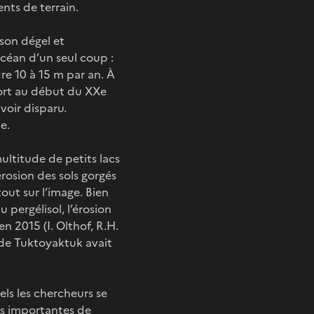
ents de terrain.
 son dégel et
océan d’un seul coup :
e 10 à 15 m par an. À
port au début du XXe
avoir disparu.
e.
ultitude de petits lacs
érosion des sols gorgés
ut sur l’image. Bien
 pergélisol, l’érosion
n 2015 (I. Olthof, R.H.
n de Tuktoyaktuk avait
els les chercheurs se
ès importantes de