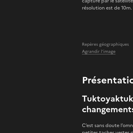
capturé par le satellit
résolution est de 10m.
Repères géographiques
Agrandir l'image
Présentati
Tuktoyaktuk,
changements
C’est sans doute l’omn
petites taches vertes q