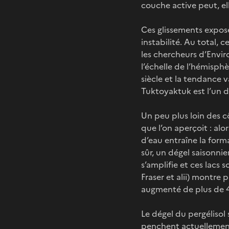
couche active peut, ell
Ces glissements expose
instabilité. Au total, 
les chercheurs d’Envi
l’échelle de l’hémisph
siècle et la tendance v
Tuktoyaktuk est l’un d
Un peu plus loin des cô
que l’on aperçoit : alo
d’eau entraîne la for
sûr, un dégel saisonnie
s’amplifie et ces lacs 
Fraser et alii) montre
augmenté de plus de 4
Le dégel du pergélisol
penchent actuellement