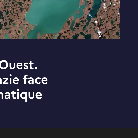
-Ouest.
nzie face
matique