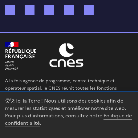
Bluesky
Mastodon
X (ex Twitter)
WhatsApp
Spotify
RÉPUBLIQUE
FRANÇAISE
A la fois agence de programme, centre technique et
opérateur spatial, le CNES réunit toutes les fonctions
permettant au gouvernement français de définir et mettre
🧑‍🚀 Ici la Terre ! Nous utilisons des cookies afin de
en œuvre sa stratégie spatiale.
mesurer les statistiques et améliorer notre site web.
Pour plus d'informations, consultez notre
Politique de
legifrance.gouv.fr
gouvernement.fr
confidentialité
.
service-public.fr
data.gouv.fr