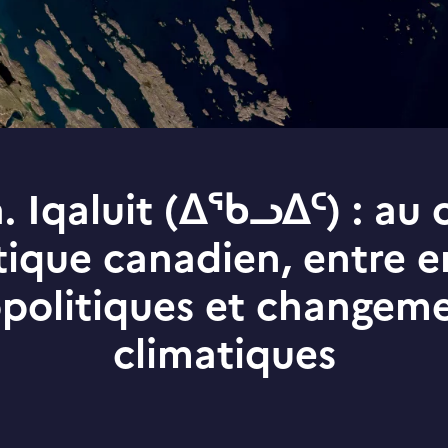
 Iqaluit (ᐃᖃᓗᐃᑦ) : au
ctique canadien, entre e
politiques et changem
climatiques