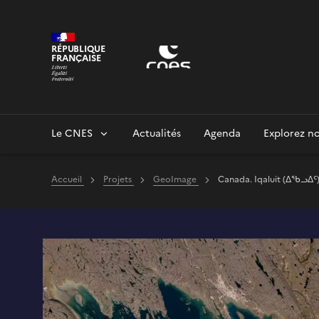
Panneau de gestion des cookies
RÉPUBLIQUE
FRANÇAISE
Le CNES
Actualités
Agenda
Explorez no
Accueil
Projets
GeoImage
Canada. Iqaluit (ᐃᖃᓗᐃᑦ)