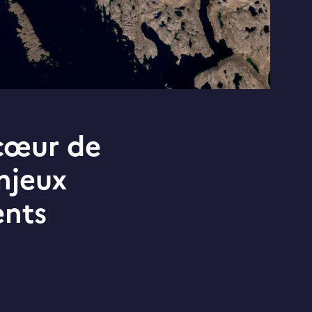
 cœur de
njeux
ents