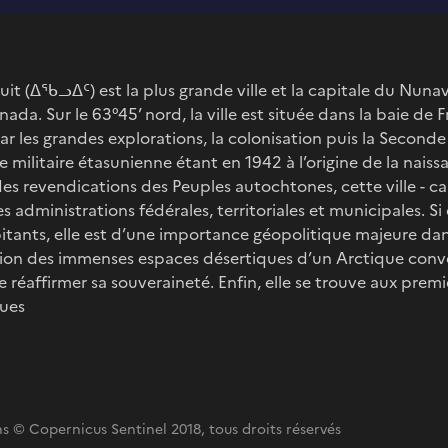
luit (ᐃᖃᓗᐃᑦ) est la plus grande ville et la capitale du Nuna
da. Sur le 63°45’ nord, la ville est située dans la baie de F
ar les grandes explorations, la colonisation puis la Second
 militaire étasunienne étant en 1942 à l’origine de la naissan
s revendications des Peuples autochtones, cette ville - cap
s administrations fédérales, territoriales et municipales. S
tants, elle est d’une importance géopolitique majeure dans
ation des immenses espaces désertiques d’un Arctique convo
 réaffirmer sa souveraineté. Enfin, elle se trouve aux premi
ues
s © Copernicus Sentinel 2018, tous droits réservés