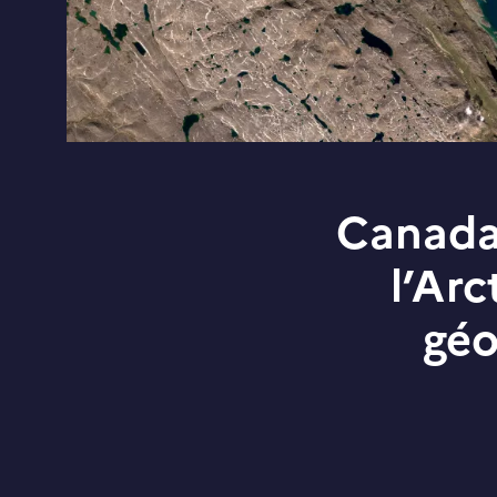
Canada.
l’Ar
géo