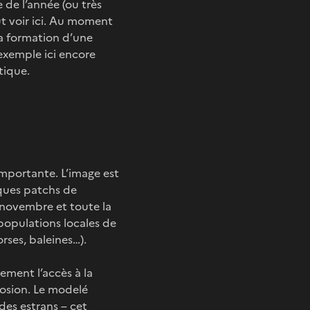
de l’année (ou très
ut voir ici. Au moment
la formation d’une
exemple ici encore
tique.
 importante. L’image est
ques patchs de
 novembre et toute la
populations locales de
rses, baleines…).
ement l’accès à la
érosion. Le modelé
 des estrans – cet