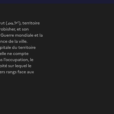
vut (ᓄᓇᕗᑦ), territoire
robisher, et son
e Guerre mondiale et la
ce de la ville.
itale du territoire
i elle ne compte
 l’occupation, le
ité sur lequel le
ers rangs face aux