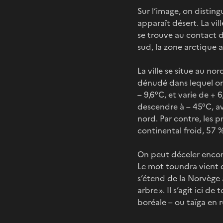
Sur l’image, on distingu
apparaît désert. La vil
se trouve au contact d
sud, la zone arctique 
La ville se situe au no
dénudé dans lequel on
– 9,6°C, et varie de + 
descendre à – 45°C, av
nord. Par contre, les 
continental froid, 57
On peut déceler encore
Le mot toundra vient d
s’étend de la Norvège à 
arbre ». Il s’agit ici 
boréale – ou taïga en 