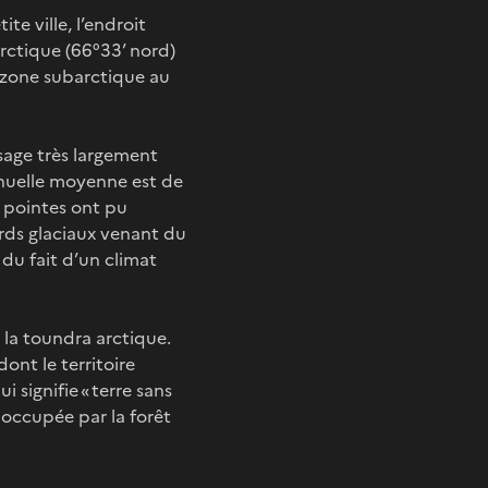
ite ville, l’endroit
arctique (66°33’ nord)
a zone subarctique au
ysage très largement
nnuelle moyenne est de
s pointes ont pu
ards glaciaux venant du
du fait d’un climat
 la toundra arctique.
nt le territoire
i signifie « terre sans
e occupée par la forêt