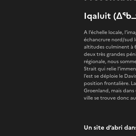
Iqaluit (ᐃᖃᓗ
A l’échelle locale, l’
échancrure nord/sud l
altitudes culminent à 
deux très grandes pénins
régionale, nous sommes
Strait qui relie l’imm
l’est se déploie le Dav
position frontalière. L
Groenland, mais dans u
ville se trouve donc au
Un site d’abri dan