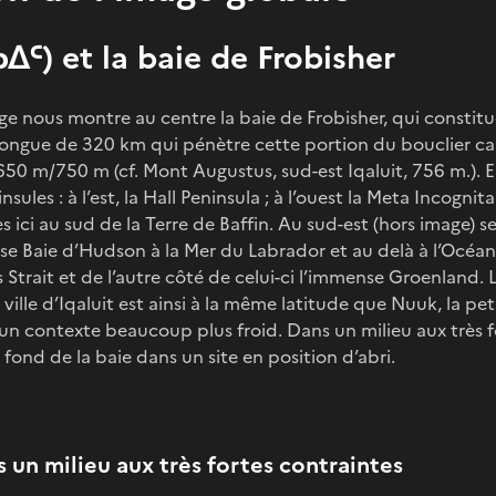
ᐃᑦ) et la baie de Frobisher
image nous montre au centre la baie de Frobisher, qui const
ongue de 320 km qui pénètre cette portion du bouclier ca
650 m/750 m (cf. Mont Augustus, sud-est Iqaluit, 756 m.). E
ules : à l’est, la Hall Peninsula ; à l’ouest la Meta Incognit
 ici au sud de la Terre de Baffin. Au sud-est (hors image) s
ense Baie d’Hudson à la Mer du Labrador et au delà à l’Océa
is Strait et de l’autre côté de celui-ci l’immense Groenland.
a ville d’Iqaluit est ainsi à la même latitude que Nuuk, la pe
n contexte beaucoup plus froid. Dans un milieu aux très fo
 fond de la baie dans un site en position d’abri.
s un milieu aux très fortes contraintes