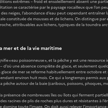
ions extrêmes – froid et ensoleillement absent une partie 
étation se caractérise par le paysage rocailleux que l’on pe
e des neiges, l’abondance d’eau peut cependant entraîner 
ale constituée de mousses et de lichens. On distingue par 
 roche, attribuables aux lichens, typiques de la toundra arc
a mer et de la vie maritime
ignifie « eau poissonneuse », et la pêche y est une ressource
e – d’où une absence complète de glace, et seulement quel
a glace de mer se reforme habituellement entre octobre et
 pendant environ huit mois. Ce qui a longtemps permis aux 
 la pêche autour de la baie (caribous, poissons, phoques, mo
la présence de nombreuses îles ou îlots qui ferment partiell
es racines de plis de roches plus dures et résistantes à l’
ire domine toute l’image. On doit aussi relever l’importance