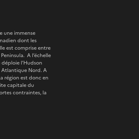
itue une immense
nadien dont les
lle est comprise entre
a Peninsula. A l’échelle
e déploie l’Hudson
n Atlantique Nord. A
 La région est donc en
tite capitale du
rtes contraintes, la