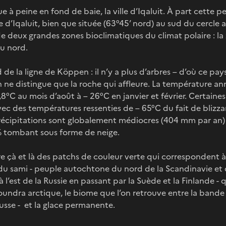
e à peine en fond de baie, la ville d’Iqaluit. À part cette pet
le d’Iqaluit, bien que située (63°45’ nord) au sud du cercle 
e deux grandes zones bioclimatiques du climat polaire : l
au nord.
rd de la ligne de Köppen : il n’y a plus d’arbres – d’où ce pa
 ne distingue que la roche qui affleure. La température a
6,8°C au mois d’août à – 26°C en janvier et février. Certaine
ec des températures ressenties de – 65°C du fait de blizz
précipitations sont globalement médiocres (404 mm par an) 
 % tombant sous forme de neige.
 çà et là des patchs de couleur verte qui correspondent à
u sami - peuple autochtone du nord de la Scandinavie et do
l’est de la Russie en passant par la Suède et la Finlande - qu
de toundra arctique, le biome que l’on retrouve entre la band
russe - et la glace permanente.