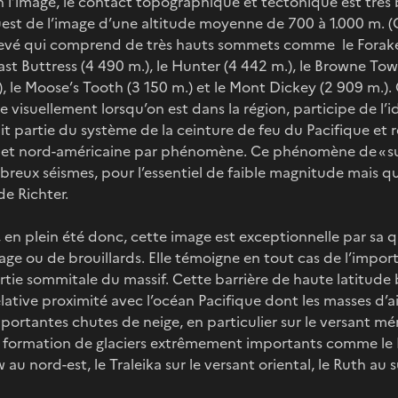
’image, le contact topographique et tectonique est très b
est de l’image d’une altitude moyenne de 700 à 1.000 m. (C
 élevé qui comprend de très hauts sommets comme le Foraker
East Buttress (4 490 m.), le Hunter (4 442 m.), le Browne Tow
), le Moose’s Tooth (3 150 m.) et le Mont Dickey (2 909 m.).
ble visuellement lorsqu’on est dans la région, participe de l’
it partie du système de la ceinture de feu du Pacifique et 
e et nord-américaine par phénomène. Ce phénomène de « 
eux séismes, pour l’essentiel de faible magnitude mais q
 de Richter.
, en plein été donc, cette image est exceptionnelle par sa qu
age ou de brouillards. Elle témoigne en tout cas de l’impo
rtie sommitale du massif. Cette barrière de haute latitude 
elative proximité avec l’océan Pacifique dont les masses d’
ortantes chutes de neige, en particulier sur le versant méri
a formation de glaciers extrêmement importants comme le P
au nord-est, le Traleika sur le versant oriental, le Ruth au s