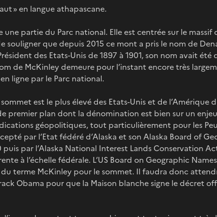
t haut » en langue athapascane.
e une partie du Parc national. Elle est centrée sur le massi
de souligner que depuis 2015 ce mont a pris le nom de Dena
 Président des Etats-Unis de 1897 à 1901, son nom avait ét
nom de McKinley demeure pour l’instant encore très largem
n ligne par le Parc national.
sommet est le plus élevé des Etats-Unis et de l’Amérique d
 premier plan dont la dénomination est bien sur un enje
ications géopolitiques, tout particulièrement pour les Peup
cepté par l’Etat fédéré d’Alaska et son Alaska Board of G
 puis par l’Alaska National Interest Lands Conservation Act
rente à l’échelle fédérale. L’US Board on Geographic Names 
 du terme McKinley pour le sommet. Il faudra donc attendre
rack Obama pour que la Maison blanche signe le décret offi