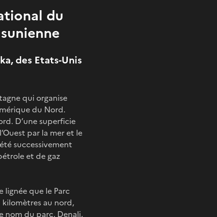
ational du
sunienne
ka, des Etats-Unis
ntagne qui organise
l’Amérique du Nord.
ord. D’une superficie
l’Ouest par la mer et le
t été successivement
pétrole et de gaz
e lignée que le Parc
00 kilomètres au nord,
Le nom du parc, Denali,