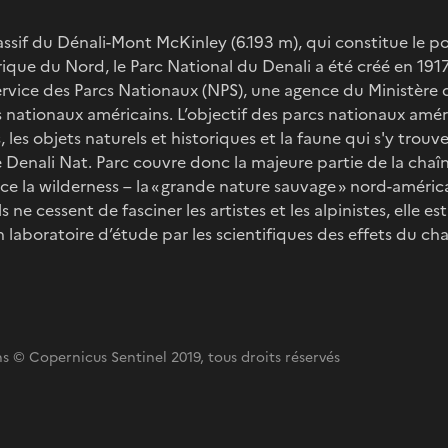
sif du Dénali-Mont McKinley (6.193 m), qui constitue le p
rique du Nord, le Parc National du Denali a été créé en 1917
ervice des Parcs Nationaux (NPS), une agence du Ministère d
s nationaux américains. L’objectif des parcs nationaux amér
 les objets naturels et historiques et la faune qui s'y trouv
e Denali Nat. Parc couvre donc la majeure partie de la chaîn
e la wilderness – la « grande nature sauvage » nord-américai
ne cessent de fasciner les artistes et les alpinistes, elle e
 laboratoire d’étude par les scientifiques des effets du c
s © Copernicus Sentinel 2019, tous droits réservés