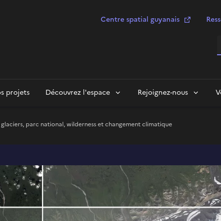
Centre spatial guyanais
Ress
R
s projets
Découvrez l'espace
Rejoignez-nous
V
: glaciers, parc national, wilderness et changement climatique