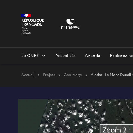
Panneau de gestion des cookies
RÉPUBLIQUE
FRANÇAISE
Le CNES
Actualités
Agenda
Explorez no
Accueil
Projets
GeoImage
Alaska - Le Mont Denali 