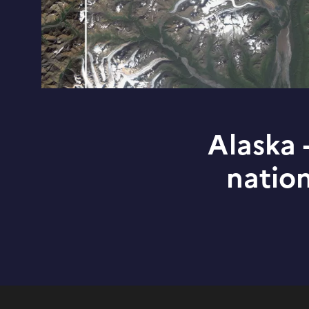
Alaska 
natio