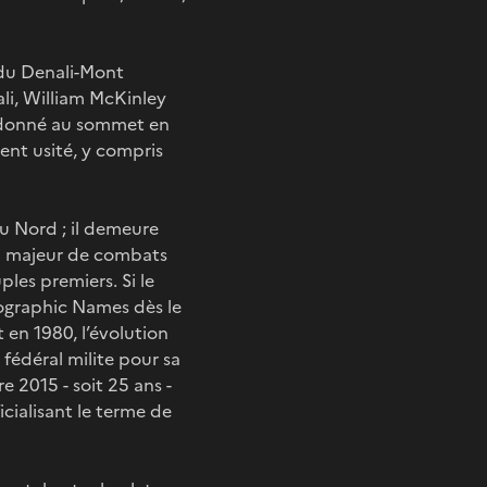
f du Denali-Mont
li, William McKinley
é donné au sommet en
ent usité, y compris
u Nord ; il demeure
u majeur de combats
les premiers. Si le
eographic Names dès le
 en 1980, l’évolution
fédéral milite pour sa
 2015 - soit 25 ans -
cialisant le terme de