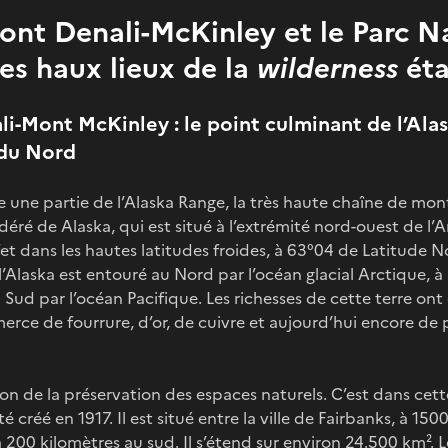
ont Denali-McKinley et le Parc N
des haux lieux de la
wilderness
éta
li-Mont McKinley : le point culminant de l’Alas
 du Nord
re une partie de l’Alaska Range, la très haute chaîne de mo
édéré de Alaska, qui est situé à l’extrémité nord-ouest de 
t dans les hautes latitudes froides, à 63°04 de Latitude N
 l’Alaska est entouré au Nord par l’océan glacial Arctique, à 
u Sud par l’océan Pacifique. Les richesses de cette terre on
erce de fourrure, d’or, de cuivre et aujourd’hui encore de 
ion de la préservation des espaces naturels. C’est dans cett
é créé en 1917. Il est situé entre la ville de Fairbanks, à 15
à 200 kilomètres au sud. Il s’étend sur environ 24.500 km². 