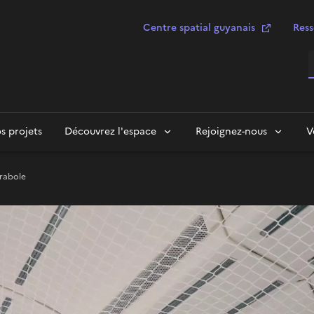
Centre spatial guyanais
Ress
R
s projets
Découvrez l'espace
Rejoignez-nous
V
rabole