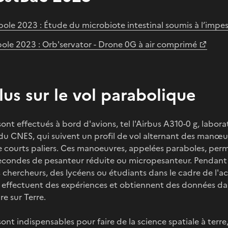
bole 2023 : Étude du microbiote intestinal soumis à l’impe
ole 2023 : Orb'servator - Drone 0G à air comprimé
lus sur le vol parabolique
ont effectués à bord d'avions, tel l'Airbus A310-0 g, labora
e du CNES, qui suivent un profil de vol alternant des manœ
 courts paliers. Ces manoeuvres, appelées paraboles, pe
secondes de pesanteur réduite ou micropesanteur. Pendant
 chercheurs, des lycéens ou étudiants dans le cadre de l'ac
 effectuent des expériences et obtiennent des données da
re sur Terre.
sont indispensables pour faire de la science spatiale à terr