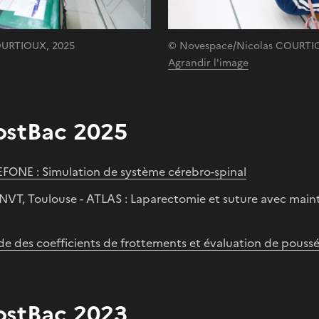
OURTIOUX, 2025
© Novespace/Nicolas COURTI
Agrandir l'image
ostBac 2025
ONE : Simulation de système cérebro-spinal
ENVT, Toulouse - ATLAS : Laparectomie et suture avec main
de des coefficients de frottements et évaluation de poussée 
ostBac 2023