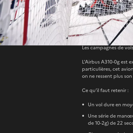
Chaque année, le CNES 
qui pourront être mis
entre poids et masse,
avec Parabole les étud
Les campagnes de vols
L'Airbus A310-0g est e
particulières, cet avi
on ne ressent plus son
Ce qu’il faut retenir :
Un vol dure en mo
Une série de manœuv
de 10-2g) de 22 se