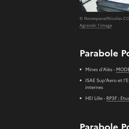
© Novespace/Nicolas C
Agrandir l'image
Parabole P
Mines d'Alès -
MODEF
ISAE Sup'Aero et l'
internes
HEI Lille -
RP3F : Etu
Parabole P