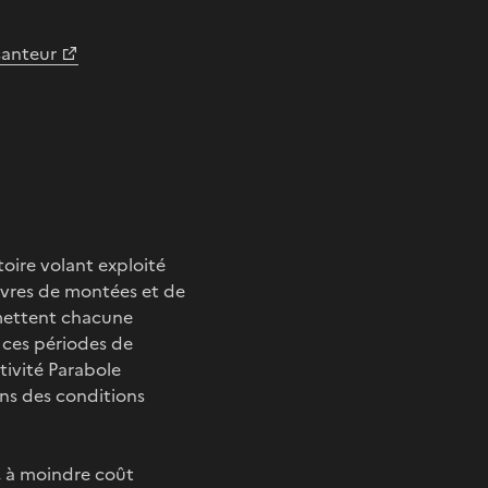
santeur
toire volant exploité
uvres de montées et de
rmettent chacune
 ces périodes de
tivité Parabole
ns des conditions
e, à moindre coût