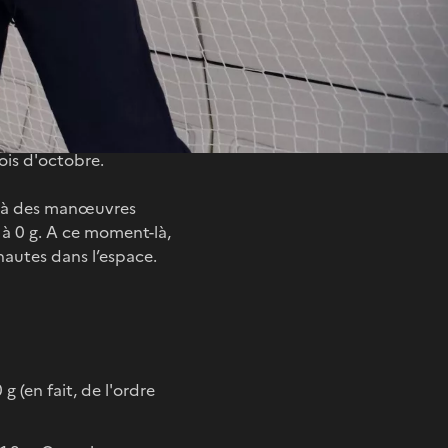
ences scientifiques
 Différence
t d'une émulsion...
ffets.
ois d'octobre.
e à des manœuvres
 à 0 g. A ce moment-là,
nautes dans l’espace.
(en fait, de l'ordre