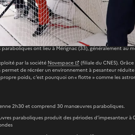
propose aux étudiants de concevoir et réaliser des expéri
es en œuvre en micropesanteur à bord de l'Airbus A310-0g.
 étude des oscillations d'une masse, étude du comportemen
iants décollent à la découverte de l'impesanteur et de ses e
 paraboliques ont lieu à Mérignac (33), généralement au m
xploité par la société
Novespace
(filiale du CNES). Grâc
on permet de récréer un environnement à pesanteur réduite
 propre poids, c’est pourquoi on « flotte » comme les astro
yenne 2h30 et comprend 30 manœuvres paraboliques.
res paraboliques produit des périodes d’impesanteur à 0 g 
condes