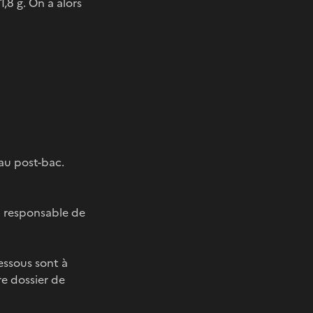
8 g. On a alors
au post-bac.
n responsable de
essous sont à
e dossier de