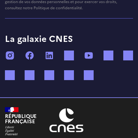
gestion de vos données personnelles et pour exercer vos droits,
consultez notre Politique de confidentialité.
La galaxie CNES
Instagram
Facebook
LinkedIn
TikTok
YouTube
Twitch
Bluesky
Mastodon
X (ex Twitter)
WhatsApp
Spotify
RÉPUBLIQUE
FRANÇAISE