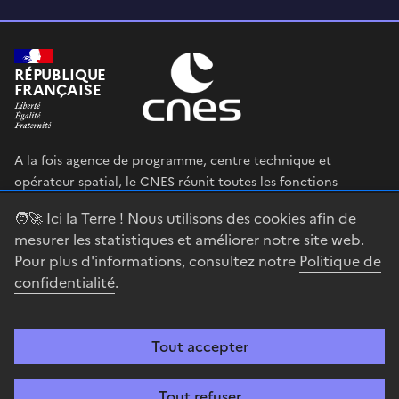
RÉPUBLIQUE
FRANÇAISE
A la fois agence de programme, centre technique et
opérateur spatial, le CNES réunit toutes les fonctions
permettant au gouvernement français de définir et mettre
🧑‍🚀 Ici la Terre ! Nous utilisons des cookies afin de
en œuvre sa stratégie spatiale.
mesurer les statistiques et améliorer notre site web.
Pour plus d'informations, consultez notre
Politique de
legifrance.gouv.fr
gouvernement.fr
confidentialité
.
service-public.fr
data.gouv.fr
Tout accepter
Accessibilité : partiellement conforme
Mentions légales
Politique de
confidentialité
Gestion des cookies
Contact
Centre spatial
Tout refuser