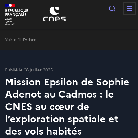
Panneau de gestion des cookies
Recherc
RÉPUBLIQUE
FRANÇAISE
Voir le fil d'Ariane
Publié le 08 juillet 2025
Mission Epsilon de Sophie
Adenot au Cadmos : le
CNES au cœur de
l’exploration spatiale et
des vols habités