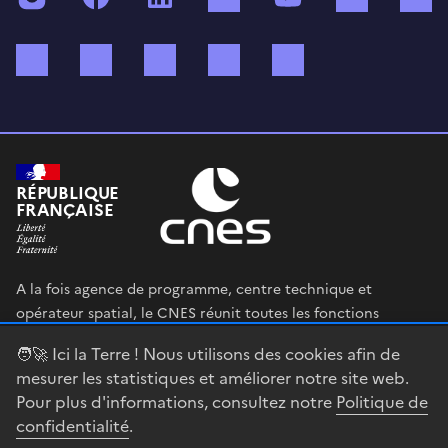
Bluesky
Mastodon
X (ex Twitter)
WhatsApp
Spotify
RÉPUBLIQUE
FRANÇAISE
A la fois agence de programme, centre technique et
opérateur spatial, le CNES réunit toutes les fonctions
permettant au gouvernement français de définir et mettre
🧑‍🚀 Ici la Terre ! Nous utilisons des cookies afin de
en œuvre sa stratégie spatiale.
mesurer les statistiques et améliorer notre site web.
Pour plus d'informations, consultez notre
Politique de
legifrance.gouv.fr
gouvernement.fr
confidentialité
.