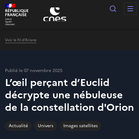
Panneau de gestion des cookies
Recherc
RÉPUBLIQUE
FRANÇAISE
Voir le fil d'Ariane
Publié le 07 novembre 2025
L’œil perçant d’Euclid
décrypte une nébuleuse
de la constellation d'Orion
Actualité
Univers
Images satellites