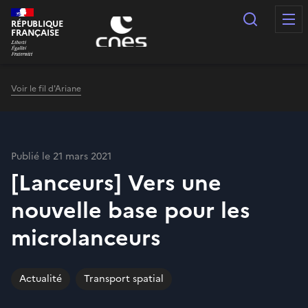
Panneau de gestion des cookies
Recherc
RÉPUBLIQUE
FRANÇAISE
Voir le fil d'Ariane
Publié le 21 mars 2021
[Lanceurs] Vers une
nouvelle base pour les
microlanceurs
Actualité
Transport spatial