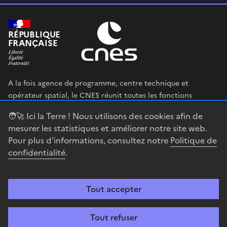
RÉPUBLIQUE
FRANÇAISE
A la fois agence de programme, centre technique et
opérateur spatial, le CNES réunit toutes les fonctions
permettant au gouvernement français de définir et mettre
🧑‍🚀 Ici la Terre ! Nous utilisons des cookies afin de
en œuvre sa stratégie spatiale.
mesurer les statistiques et améliorer notre site web.
Pour plus d'informations, consultez notre
Politique de
legifrance.gouv.fr
gouvernement.fr
confidentialité
.
service-public.fr
data.gouv.fr
Tout accepter
Accessibilité : partiellement conforme
Mentions légales
Politique de
confidentialité
Gestion des cookies
Contact
Centre spatial
Tout refuser