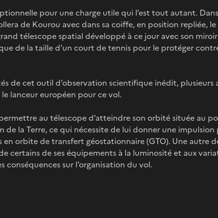
tionnelle pour une charge utile qui l’est tout autant. Dans
llera de Kourou avec dans sa coiffe, en position repliée, l
rand télescope spatial développé à ce jour avec son miroi
que de la taille d’un court de tennis pour le protéger contr
tés de cet outil d’observation scientifique inédit, plusieur
r le lanceur européen pour ce vol.
permettre au télescope d’atteindre son orbité située au po
km de la Terre, ce qui nécessite de lui donner une impulsion
s en orbite de transfert géostationnaire (GTO). Une autre d
é de certains de ses équipements à la luminosité et aux vari
s conséquences sur l’organisation du vol.