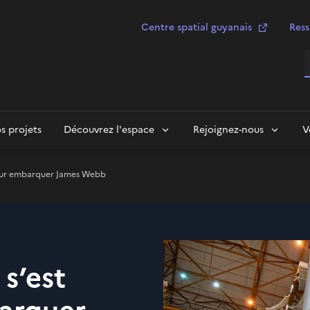
Centre spatial guyanais
Ress
R
s projets
Découvrez l'espace
Rejoignez-nous
V
pour embarquer James Webb
 s’est