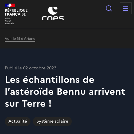
Panneau de gestion des cookies
Recherc
RÉPUBLIQUE
FRANÇAISE
Voir le fil d'Ariane
Publié le 02 octobre 2023
Les échantillons de
l’astéroïde Bennu arrivent
sur Terre !
Actualité
Système solaire