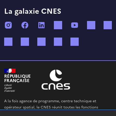
La galaxie CNES
Instagram
Facebook
LinkedIn
TikTok
YouTube
Twitch
Bluesky
Mastodon
X (ex Twitter)
WhatsApp
Spotify
RÉPUBLIQUE
FRANÇAISE
A la fois agence de programme, centre technique et
opérateur spatial, le CNES réunit toutes les fonctions
permettant au gouvernement français de définir et mettre