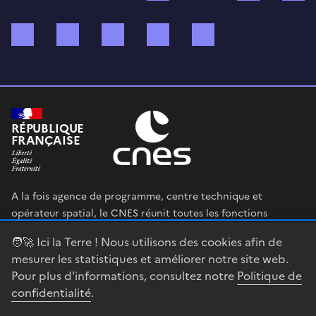
Bluesky
Mastodon
X (ex Twitter)
WhatsApp
Spotify
RÉPUBLIQUE
FRANÇAISE
A la fois agence de programme, centre technique et
opérateur spatial, le CNES réunit toutes les fonctions
permettant au gouvernement français de définir et mettre
🧑‍🚀 Ici la Terre ! Nous utilisons des cookies afin de
en œuvre sa stratégie spatiale.
mesurer les statistiques et améliorer notre site web.
Pour plus d'informations, consultez notre
Politique de
legifrance.gouv.fr
gouvernement.fr
confidentialité
.
service-public.fr
data.gouv.fr