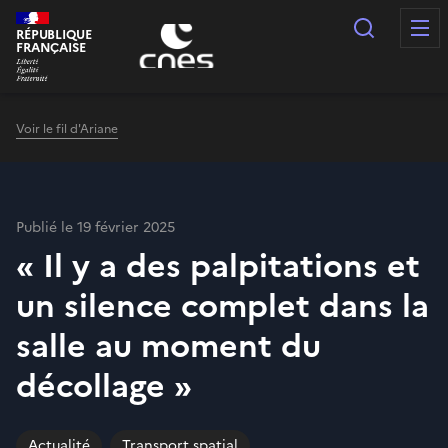
Panneau de gestion des cookies
Recherc
RÉPUBLIQUE
FRANÇAISE
Voir le fil d'Ariane
Publié le 19 février 2025
« Il y a des palpitations et
un silence complet dans la
salle au moment du
décollage »
Actualité
Transport spatial