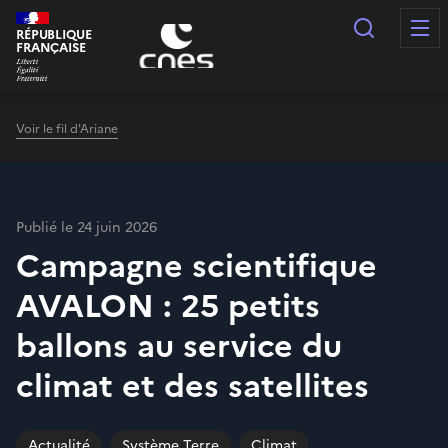
Panneau de gestion des cookies
Recherc
RÉPUBLIQUE
FRANÇAISE
Voir le fil d'Ariane
Publié le 24 juin 2026
Campagne scientifique
AVALON : 25 petits
ballons au service du
climat et des satellites
Actualité
Système Terre
Climat