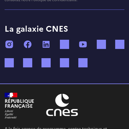
La galaxie CNES
Instagram
Facebook
LinkedIn
TikTok
YouTube
Twitch
Bluesky
Mastodon
X (ex Twitter)
WhatsApp
Spotify
RÉPUBLIQUE
FRANÇAISE
A la fois agence de programme, centre technique et