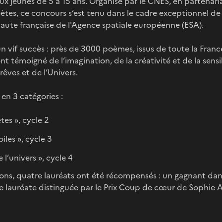
ux jeunes de 5 à 15 ans. Organisé par le CNES, en partenaria
ètes, ce concours s’est tenu dans le cadre exceptionnel de
naute française de l'Agence spatiale européenne (ESA).
un vif succès : près de 3000 poèmes, issus de toute la Franc
t témoigné de l’imagination, de la créativité et de la sensi
êves et de l’Univers.
 en 3 catégories :
tes », cycle 2
iles », cycle 3
 l’univers », cycle 4
tions, quatre lauréats ont été récompensés : un gagnant da
ne lauréate distinguée par le Prix Coup de cœur de Sophie 