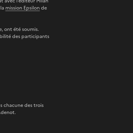
t avec l’éditeur Milan
 la
mission Epsilon
de
e, ont été soumis.
bilité des participants
ns chacune des trois
Adenot.