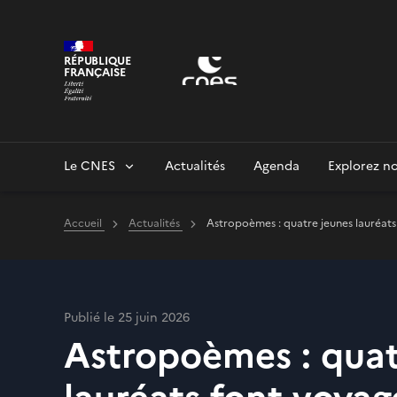
Panneau de gestion des cookies
RÉPUBLIQUE
FRANÇAISE
Le CNES
Actualités
Agenda
Explorez no
Accueil
Actualités
Astropoèmes : quatre jeunes lauréats 
Publié le 25 juin 2026
Astropoèmes : quat