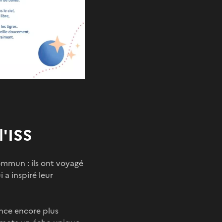
l'ISS
ommun : ils ont voyagé
 a inspiré leur
ence encore plus