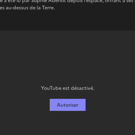
 a été lu par Sophie Adenot depuis l’espace, offrant à se
es au-dessus de la Terre.
YouTube est désactivé.
Autoriser