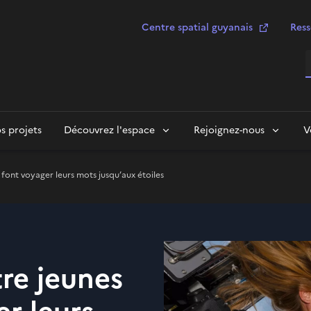
Centre spatial guyanais
Ress
R
s projets
Découvrez l'espace
Rejoignez-nous
V
font voyager leurs mots jusqu’aux étoiles
re jeunes